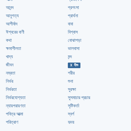
আনন্দ
প্রশংসা
আনুগত্য
প্রার্থনা
আশীর্বাদ
বাবা
ঈশ্বরের বাণী
বিশ্বাস
কথা
বোঝাপড়া
ক্ষমাশীলতা
ভালবাসা
খাদ্য
মন্দ
জীবন
X যীশু
নম্রতা
শরীর
নির্ভর
শুনা
নির্ভরতা
সুরক্ষা
নির্ভরযোগ্যতা
সুসমাচার প্রচার
ন্যায়পরায়ণতা
সৃষ্টিকর্তা
পবিত্র আত্মা
স্বর্গ
পরিত্রাণ
হৃদয়