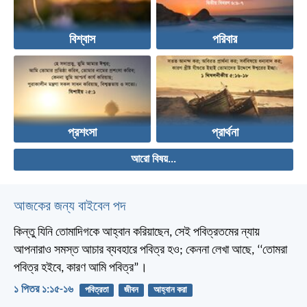
বিশ্বাস
পরিবার
প্রশংসা
প্রার্থনা
আরো বিষয়...
আজকের জন্য বাইবেল পদ
কিন্তু যিনি তোমাদিগকে আহ্বান করিয়াছেন, সেই পবিত্রতমের ন্যায়
আপনারাও সমস্ত আচার ব্যবহারে পবিত্র হও; কেননা লেখা আছে, ‘‘তোমরা
পবিত্র হইবে, কারণ আমি পবিত্র”।
১ পিতর ১:১৫-১৬
পবিত্রতা
জীবন
আহ্বান করা