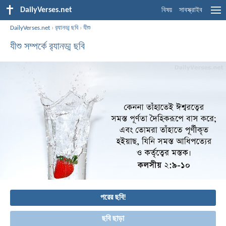
DailyVerses.net
বিষয়
সাবস্ক্রাইব
DailyVerses.net
›
র‌্যানড্ম ছবি
›
যীশু
যীশু সম্পর্কে র‌্যানড্ম ছবি
পরের ছবি!
ছবি ছাড়া