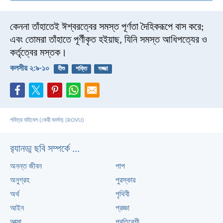
কেননা তাঁহাতেই ঈশ্বরত্বের সমস্ত পূর্ণতা দৈহিকরূপে বাস করে;
এবং তোমরা তাঁহাতে পূর্ণীকৃত হইয়াছ, যিনি সমস্ত আধিপত্যের ও
কর্তৃত্বের মস্তক।
কলসীয় ২:৯-১০
যীশু
শক্তি
সজ্জা
পবিত্র বাইবেল (কেরী ভার্সন) (ROVU)
র‌্যানড্ম ছবি সম্পর্কে ...
অনন্ত জীবন
পাপ
অনুগ্রহ
পুরস্কার
অর্থ
পৃথিবী
আইন
প্রজ্ঞা
আত্মা
প্রতিবেশী