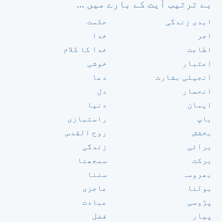
بے ترتیب آیت کے بارے میں ...
ابدی زندگی
حکمت
اجر
خدا
اطاعت
خدا کا کلام
اعتبار
خوشی
انجیلی بشارت
دعا
انحصار
دل
ایمان
دنیا
باپ
راستبازی
بخشش
روح القدس
برائی
زندگی
برکت
سمجھنا
بھروسہ
سننا
بولنا
عاجزی
پڑوسی
عبادت
پیار
فضل