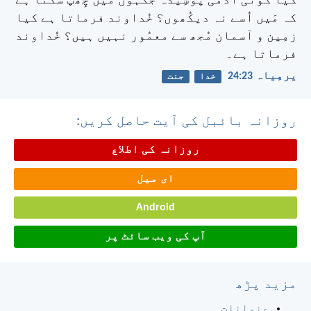
کیا کوئی آدمی پوشِیدہ جگہوں میں چِھپ سکتا ہے
کہ مَیں اُسے نہ دیکُھوں؟ خُداوند فرماتا ہے کیا
زمِین و آسمان مُجھ سے معمُور نہیں ہیں؟ خُداوند
فرماتا ہے۔
یرمِیاہ 23:‏24
خدا
جنت
روزانہ بائبل کی آیت حاصل کریں:
روزانہ کی اطلاع
ای میل
Android
آپ کی ویب سائٹ پر
مزید پڑھ
عنوانات