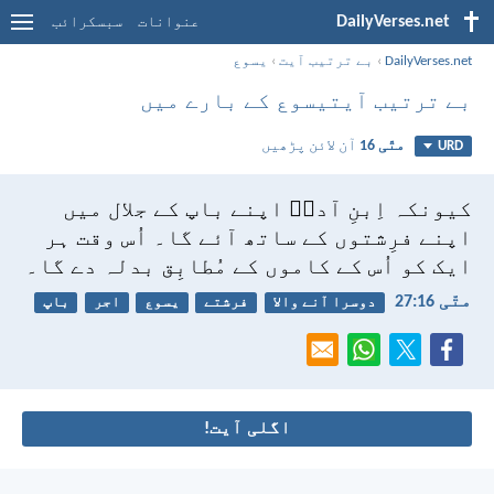
DailyVerses.net
عنوانات
سبسکرائب
DailyVerses.net
›
بے ترتیب آیت
›
یسوع
بے ترتیب آیتیسوع کے بارے میں
متّی 16
آن لائن پڑھیں
URD
کیونکہ اِبنِ آدمؔ اپنے باپ کے جلال میں
اپنے فرِشتوں کے ساتھ آئے گا۔ اُس وقت ہر
ایک کو اُس کے کاموں کے مُطابِق بدلہ دے گا۔
متّی 16:‏27
دوسرا آنے والا
فرشتے
یسوع
اجر
باپ
اگلی آیت!