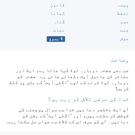
پیسہ
قانون
تحفظ
کھانا
جسم
گناہ
جنت
نجات
جوش
X یسوع
وضاحت
جب بھی صفحہ دوبارہ لوڈ کیا جاتا ہے، ایک اور
متاثر کن بائبل آیت دکھائی جاتی ہے۔ صفحہ کو
دوبارہ لوڈ کرنے کے لیے 'اگلی آیت' کے بٹن پر کلک
کریں!
خدا کی مرضی تلاش کر رہے ہو؟
آپ ایک مختصر دعا میں خدا سے سوال پوچھنے کی
کوشش کر سکتے ہیں، اور 'اگلی آیت' کے بٹن کو
دبائیں۔ آپ کو صرف اس کے کلام سے جواب مل سکتا ہے...