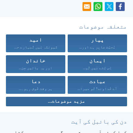
متعلقہ موضوعات
پیار
امید
مُحبّت صابِر ہے اور...
کیونکہ مَیں تُمہارے حق...
ایمان
خاندان
اِس لِئے مَیں تُم...
اور یہ باتیں جِن...
عبادت
دعا
اَے خُداوند! تُو میرا...
ہر وقت خُوش رہو۔...
مزید موضوعات...
دن کی بائبل کی آیت