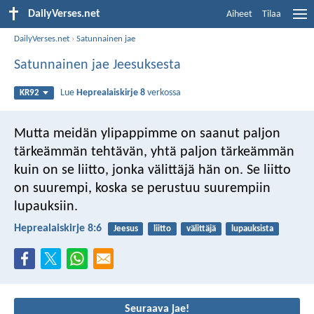
DailyVerses.net
Aiheet
Tilaa
DailyVerses.net
›
Satunnainen jae
Satunnainen jae Jeesuksesta
Lue
Heprealaiskirje 8
verkossa
KR92
Mutta meidän ylipappimme on saanut paljon
tärkeämmän tehtävän, yhtä paljon tärkeämmän
kuin on se liitto, jonka välittäjä hän on. Se liitto
on suurempi, koska se perustuu suurempiin
lupauksiin.
Heprealaiskirje 8:6
Jeesus
liitto
välittäjä
lupauksista
Seuraava jae!