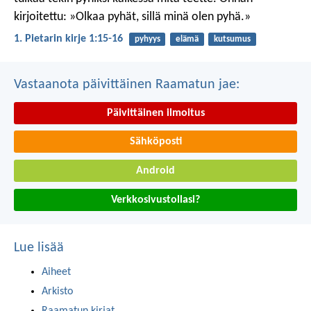
kirjoitettu: »Olkaa pyhät, sillä minä olen pyhä.»
1. Pietarin kirje 1:15-16
pyhyys
elämä
kutsumus
Vastaanota päivittäinen Raamatun jae:
Päivittäinen ilmoitus
Sähköposti
Android
Verkkosivustollasi?
Lue lisää
Aiheet
Arkisto
Raamatun kirjat