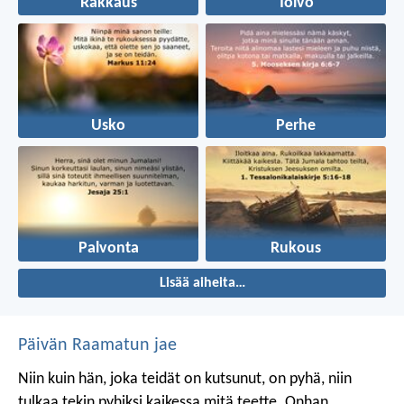
Rakkaus
Toivo
Usko
Perhe
Palvonta
Rukous
Lisää aiheita…
Päivän Raamatun jae
Niin kuin hän, joka teidät on kutsunut, on pyhä, niin
tulkaa tekin pyhiksi kaikessa mitä teette. Onhan