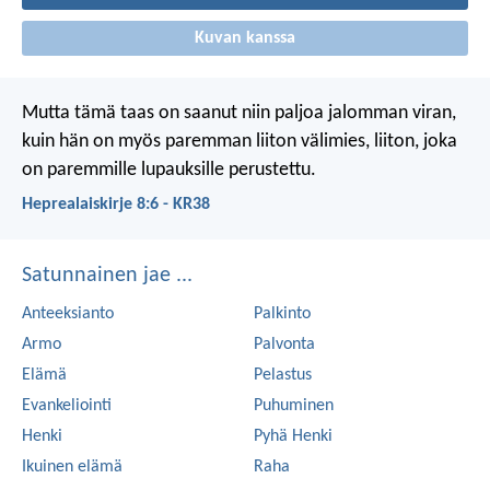
Kuvan kanssa
Mutta tämä taas on saanut niin paljoa jalomman viran,
kuin hän on myös paremman liiton välimies, liiton, joka
on paremmille lupauksille perustettu.
Heprealaiskirje 8:6 - KR38
Satunnainen jae ...
Anteeksianto
Palkinto
Armo
Palvonta
Elämä
Pelastus
Evankeliointi
Puhuminen
Henki
Pyhä Henki
Ikuinen elämä
Raha