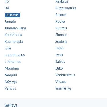
Ilo
Rakkaus
Isä
Riippuvaisuus
Rukous
X Jeesus
Jumala
Ruoka
Jumalan Sana
Ruumis
Kuuliaisuus
Siunaus
Kuuntelusta
Suojelu
Laki
Sydän
Luotettavuus
Synti
Luottamus
Taivas
Maailma
Usko
Naapuri
Vanhurskaus
Nöyryys
Viisaus
Pahuus
Ymmärrys
Selitys