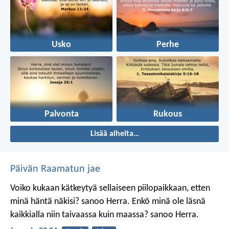
Usko
Perhe
Palvonta
Rukous
Lisää aiheita…
Päivän Raamatun jae
Voiko kukaan kätkeytyä sellaiseen piilopaikkaan, etten
minä häntä näkisi? sanoo Herra.
Enkö minä ole läsnä
kaikkialla niin taivaassa kuin maassa? sanoo Herra.