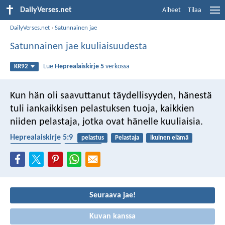
DailyVerses.net
Aiheet
Tilaa
DailyVerses.net
›
Satunnainen jae
Satunnainen jae kuuliaisuudesta
Lue
Heprealaiskirje 5
verkossa
KR92
Kun hän oli saavuttanut täydellisyyden, hänestä
tuli iankaikkisen pelastuksen tuoja, kaikkien
niiden pelastaja, jotka ovat hänelle kuuliaisia.
Heprealaiskirje 5:9
pelastus
Pelastaja
ikuinen elämä
nuhteettomuus
kuuliaisuus
Seuraava jae!
Kuvan kanssa