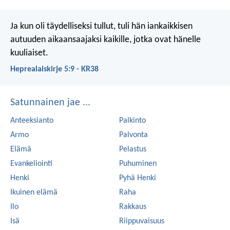
Ja kun oli täydelliseksi tullut, tuli hän iankaikkisen
autuuden aikaansaajaksi kaikille, jotka ovat hänelle
kuuliaiset.
Heprealaiskirje 5:9 - KR38
Satunnainen jae ...
Anteeksianto
Palkinto
Armo
Palvonta
Elämä
Pelastus
Evankeliointi
Puhuminen
Henki
Pyhä Henki
Ikuinen elämä
Raha
Ilo
Rakkaus
Isä
Riippuvaisuus