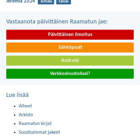
Jeremia 23:24
Jumala
taivas
Vastaanota päivittäinen Raamatun jae:
Päivittäinen ilmoitus
Sähköposti
Android
Verkkosivustollasi?
Lue lisää
Aiheet
Arkisto
Raamatun kirjat
Suosituimmat jakeet