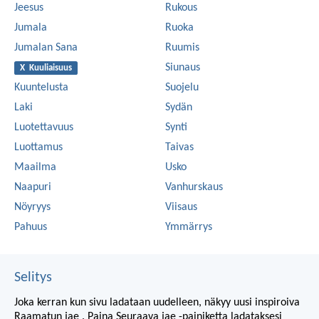
Jeesus
Rukous
Jumala
Ruoka
Jumalan Sana
Ruumis
Siunaus
X Kuuliaisuus
Kuuntelusta
Suojelu
Laki
Sydän
Luotettavuus
Synti
Luottamus
Taivas
Maailma
Usko
Naapuri
Vanhurskaus
Nöyryys
Viisaus
Pahuus
Ymmärrys
Selitys
Joka kerran kun sivu ladataan uudelleen, näkyy uusi inspiroiva
Raamatun jae . Paina Seuraava jae -painiketta ladataksesi