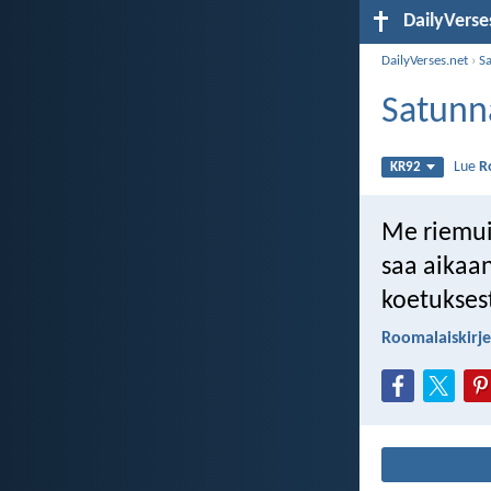
DailyVerse
DailyVerses.net
›
S
Satunna
Lue
R
KR92
Me riemui
saa aikaan
koetuksest
Roomalaiskirje