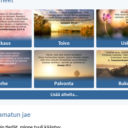
aiheet
kkaus
Toivo
Us
erhe
Palvonta
Ruk
Lisää aiheita…
amatun jae
in tiedät, minne tuuli kääntyy