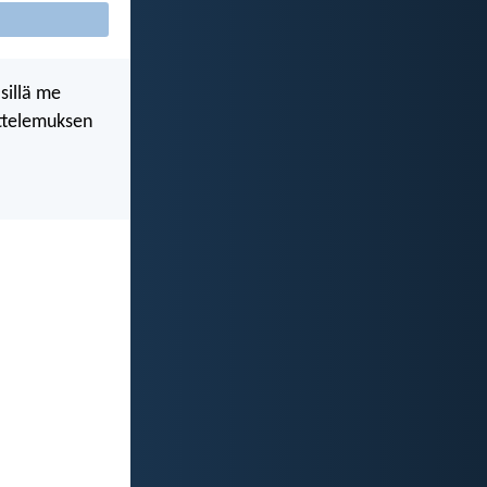
sillä me
ettelemuksen