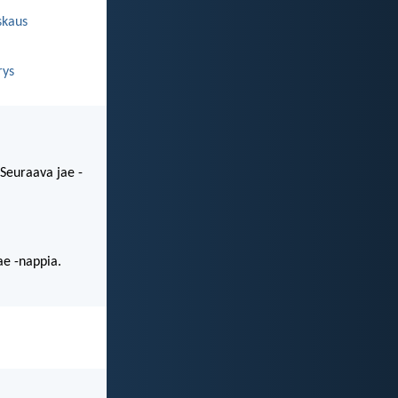
skaus
ys
 Seuraava jae -
ae -nappia.