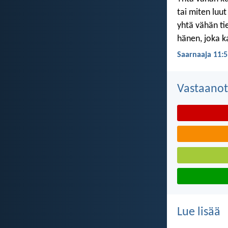
tai miten luu
yhtä vähän ti
hänen, joka k
Saarnaaja 11:5
Vastaanot
Lue lisää