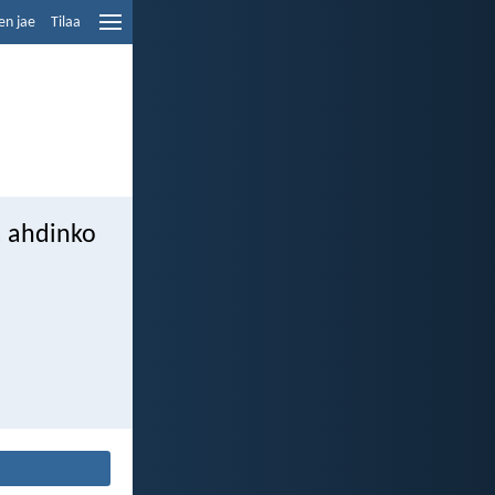
en jae
Tilaa
ä ahdinko