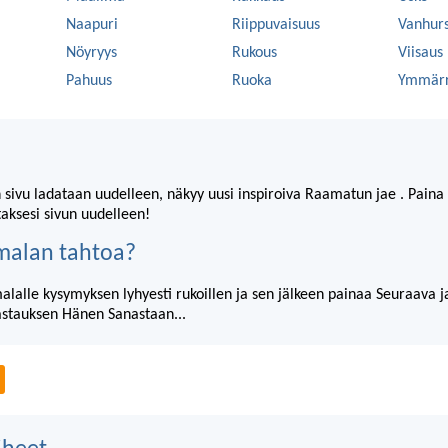
Naapuri
Riippuvaisuus
Vanhur
Nöyryys
Rukous
Viisaus
Pahuus
Ruoka
Ymmärr
 sivu ladataan uudelleen, näkyy uusi inspiroiva Raamatun jae . Paina
taksesi sivun uudelleen!
umalan tahtoa?
malalle kysymyksen lyhyesti rukoillen ja sen jälkeen painaa Seuraava j
astauksen Hänen Sanastaan...