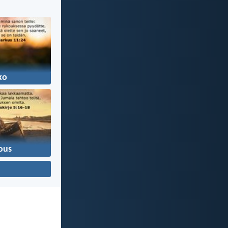
ko
ous