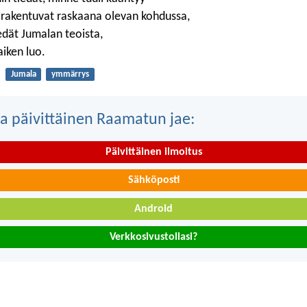
t rakentuvat raskaana olevan kohdussa,
edät Jumalan teoista,
aiken luo.
Jumala
ymmärrys
a päivittäinen Raamatun jae:
Päivittäinen ilmoitus
Sähköposti
Android
Verkkosivustollasi?