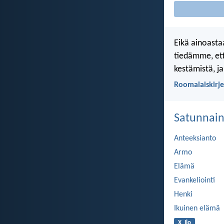
Eikä ainoasta
tiedämme, ett
kestämistä, j
Roomalaiskirje
Satunnaine
Anteeksianto
Armo
Elämä
Evankeliointi
Henki
Ikuinen elämä
X Ilo