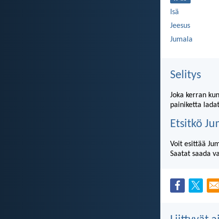
Isä
Jeesus
Jumala
Selitys
Joka kerran kun
painiketta lada
Etsitkö J
Voit esittää Ju
Saatat saada v