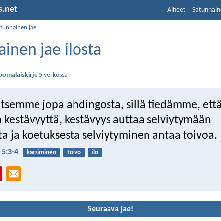
s.net
Aiheet
Satunnain
atunnainen jae
inen jae ilosta
oomalaiskirje 5
verkossa
tsemme jopa ahdingosta, sillä tiedämme, ett
 kestävyyttä, kestävyys auttaa selviytymään
a ja koetuksesta selviytyminen antaa toivoa.
 5:3-4
kärsiminen
toivo
ilo
Seuraava jae!