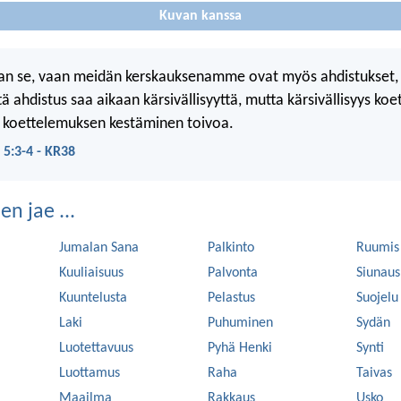
Kuvan kanssa
an se, vaan meidän kerskauksenamme ovat myös ahdistukset, 
ä ahdistus saa aikaan kärsivällisyyttä, mutta kärsivällisyys ko
a koettelemuksen kestäminen toivoa.
 5:3-4 - KR38
n jae ...
Jumalan Sana
Palkinto
Ruumis
Kuuliaisuus
Palvonta
Siunaus
Kuuntelusta
Pelastus
Suojelu
Laki
Puhuminen
Sydän
Luotettavuus
Pyhä Henki
Synti
Luottamus
Raha
Taivas
Maailma
Rakkaus
Usko