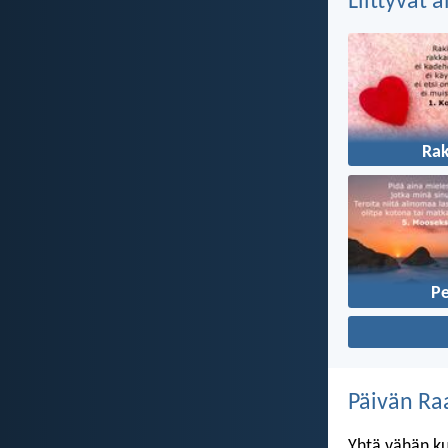
Liittyvät 
Ra
P
Päivän Ra
Yhtä vähän ku