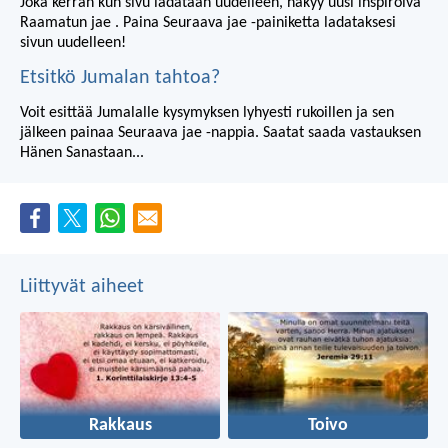
Joka kerran kun sivu ladataan uudelleen, näkyy uusi inspiroiva
Raamatun jae . Paina Seuraava jae -painiketta ladataksesi
sivun uudelleen!
Etsitkö Jumalan tahtoa?
Voit esittää Jumalalle kysymyksen lyhyesti rukoillen ja sen
jälkeen painaa Seuraava jae -nappia. Saatat saada vastauksen
Hänen Sanastaan...
Liittyvät aiheet
Rakkaus
Toivo