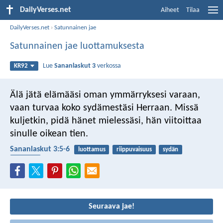
DailyVerses.net
Aiheet
Tilaa
DailyVerses.net
›
Satunnainen jae
Satunnainen jae luottamuksesta
Lue
Sananlaskut 3
verkossa
KR92
Älä jätä elämääsi oman ymmärryksesi varaan,
vaan turvaa koko sydämestäsi Herraan.
Missä
kuljetkin, pidä hänet mielessäsi,
hän viitoittaa
sinulle oikean tien.
Sananlaskut 3:5-6
luottamus
riippuvaisuus
sydän
varustus
Seuraava jae!