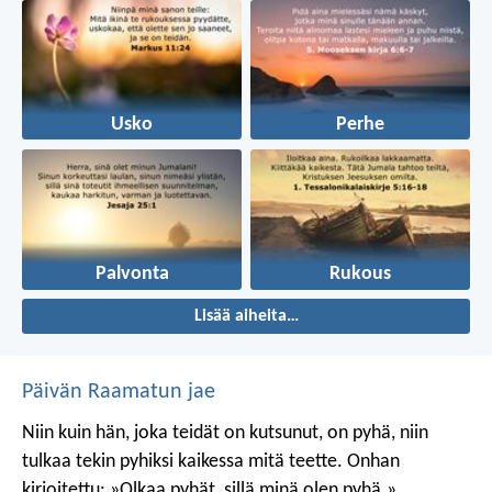
Usko
Perhe
Palvonta
Rukous
Lisää aiheita…
Päivän Raamatun jae
Niin kuin hän, joka teidät on kutsunut, on pyhä, niin
tulkaa tekin pyhiksi kaikessa mitä teette. Onhan
kirjoitettu: »Olkaa pyhät, sillä minä olen pyhä.»