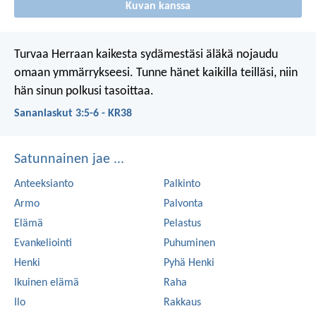
Kuvan kanssa
Turvaa Herraan kaikesta sydämestäsi
äläkä nojaudu
omaan ymmärrykseesi.
Tunne hänet kaikilla teilläsi,
niin
hän sinun polkusi tasoittaa.
Sananlaskut 3:5-6 - KR38
Satunnainen jae ...
Anteeksianto
Palkinto
Armo
Palvonta
Elämä
Pelastus
Evankeliointi
Puhuminen
Henki
Pyhä Henki
Ikuinen elämä
Raha
Ilo
Rakkaus