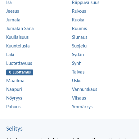
Isä
Riippuvaisuus
Jeesus
Rukous
Jumala
Ruoka
Jumalan Sana
Ruumis
Kuuliaisuus
Siunaus
Kuuntelusta
Suojelu
Laki
Sydän
Luotettavuus
Synti
Taivas
X Luottamus
Maailma
Usko
Naapuri
Vanhurskaus
Nöyryys
Viisaus
Pahuus
Ymmärrys
Selitys