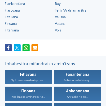
Fiankohofana
Ray
Fiarovana
Tenin'Andriamanitra
Fifaliana
Valisoa
Finoana
Vatana
Fitahiana
Vola
Lohahevitra mifandraika amin'izany
Fitiavana
Fanantenana
Ny fitiavana mahari-po sady...
Fa Izaho mahalala ny...
Finoana
Ankohonana
Koa lazaiko aminareo: Na...
Ary aoka ho ao...