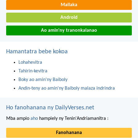
Mailaka
Android
Ao amin'ny tranonkalanao
Hamantatra bebe kokoa
Lohahevitra
Tahirin-kevitra
Boky ao amin'ny Baiboly
Andin-teny ao amin'ny Baiboly malaza indrindra
Ho fanohanana ny DailyVerses.net
Mba ampio
aho
hampiely ny Tenin'Andriamanitra :
Fanohanana