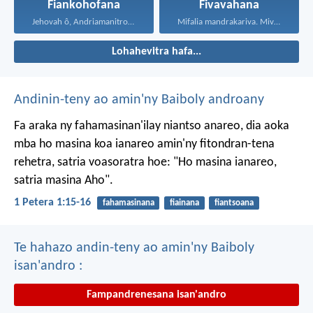
Fiankohofana
Fivavahana
Jehovah ô, Andriamanitro Hianao...
Mifalia mandrakariva. Mivavaha, ka...
Lohahevitra hafa...
Andinin-teny ao amin'ny Baiboly androany
Fa araka ny fahamasinan'ilay niantso anareo, dia aoka
mba ho masina koa ianareo amin'ny fitondran-tena
rehetra, satria voasoratra hoe: "Ho masina ianareo,
satria masina Aho".
1 Petera 1:15-16
fahamasinana
fiainana
fiantsoana
Te hahazo andin-teny ao amin'ny Baiboly
isan'andro :
Fampandrenesana isan'andro