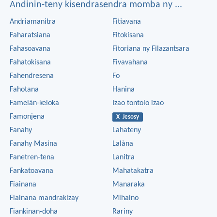
Andinin-teny kisendrasendra momba ny ...
Andriamanitra
Fitiavana
Faharatsiana
Fitokisana
Fahasoavana
Fitoriana ny Filazantsara
Fahatokisana
Fivavahana
Fahendresena
Fo
Fahotana
Hanina
Famelàn-keloka
Izao tontolo izao
Famonjena
X Jesosy
Fanahy
Lahateny
Fanahy Masina
Lalàna
Fanetren-tena
Lanitra
Fankatoavana
Mahatakatra
Fiainana
Manaraka
Fiainana mandrakizay
Mihaino
Fiankinan-doha
Rariny