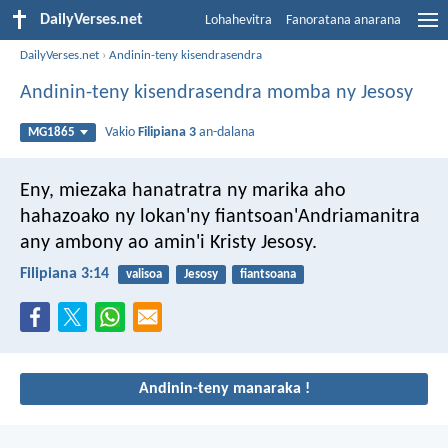
DailyVerses.net
Lohahevitra
Fanoratana anarana
DailyVerses.net
›
Andinin-teny kisendrasendra
Andinin-teny kisendrasendra momba ny Jesosy
Vakio
Filipiana 3
an-dalana
MG1865
Eny, miezaka hanatratra ny marika aho
hahazoako ny lokan'ny fiantsoan'Andriamanitra
any ambony ao amin'i Kristy Jesosy.
Filipiana 3:14
valisoa
Jesosy
fiantsoana
Andinin-teny manaraka !