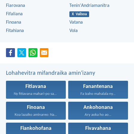
Fiarovana
Tenin'Andriamanitra
Fifaliana
X Valisoa
Finoana
Vatana
Fitahiana
Vola
Lohahevitra mifandraika amin'izany
Fitiavana
Fanantenana
Ny fitiavana mahari-po sady...
Fa Izaho mahalala ny...
Finoana
Ankohonana
Koa lazaiko aminareo: Na...
Ary aoka ho ao...
Fiankohofana
Fivavahana