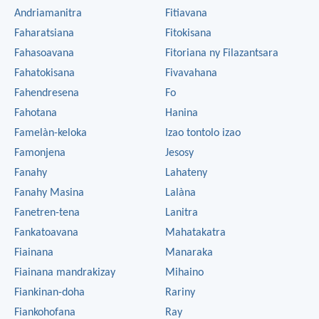
Andriamanitra
Fitiavana
Faharatsiana
Fitokisana
Fahasoavana
Fitoriana ny Filazantsara
Fahatokisana
Fivavahana
Fahendresena
Fo
Fahotana
Hanina
Famelàn-keloka
Izao tontolo izao
Famonjena
Jesosy
Fanahy
Lahateny
Fanahy Masina
Lalàna
Fanetren-tena
Lanitra
Fankatoavana
Mahatakatra
Fiainana
Manaraka
Fiainana mandrakizay
Mihaino
Fiankinan-doha
Rariny
Fiankohofana
Ray