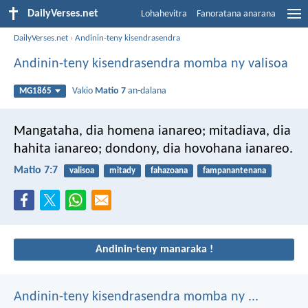
DailyVerses.net
Lohahevitra
Fanoratana anarana
DailyVerses.net
›
Andinin-teny kisendrasendra
Andinin-teny kisendrasendra momba ny valisoa
Vakio
Matio 7
an-dalana
MG1865
Mangataha, dia homena ianareo; mitadiava, dia
hahita ianareo; dondony, dia hovohana ianareo.
Matio 7:7
valisoa
mitady
fahazoana
fampanantenana
Andinin-teny manaraka !
Andinin-teny kisendrasendra momba ny ...