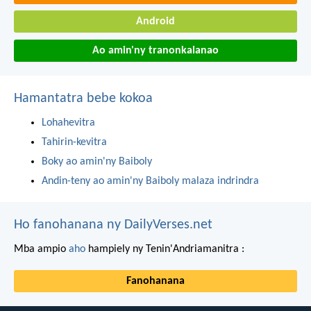
Android
Ao amin'ny tranonkalanao
Hamantatra bebe kokoa
Lohahevitra
Tahirin-kevitra
Boky ao amin'ny Baiboly
Andin-teny ao amin'ny Baiboly malaza indrindra
Ho fanohanana ny DailyVerses.net
Mba ampio
aho
hampiely ny Tenin'Andriamanitra :
Fanohanana