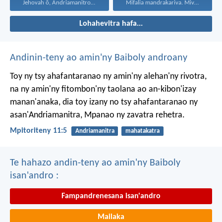
Jehovah ô, Andriamanitro Hianao...
Mifalia mandrakariva. Mivavaha, ka...
Lohahevitra hafa...
Andinin-teny ao amin'ny Baiboly androany
Toy ny tsy ahafantaranao ny amin'ny alehan'ny rivotra,
na ny amin'ny fitombon'ny taolana ao an-kibon'izay
manan'anaka, dia toy izany no tsy ahafantaranao ny
asan'Andriamanitra, Mpanao ny zavatra rehetra.
Mpitoriteny 11:5
Andriamanitra
mahatakatra
Te hahazo andin-teny ao amin'ny Baiboly
isan'andro :
Fampandrenesana isan'andro
Mailaka