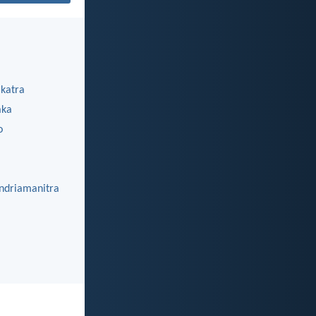
katra
aka
o
ndriamanitra