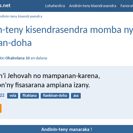
s.net
Lohahevitra
Andinin-teny kisendrasendra
Fanora
ndinin-teny kisendrasendra
n-teny kisendrasendra momba n
nan-doha
kio
Ohabolana 10
an-dalana
an'i Jehovah no mampanan-karena,
on'ny fisasarana ampiana izany.
22
vola
fitahiana
fiankinan-doha
asa
Andinin-teny manaraka !