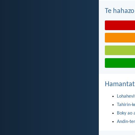
Te hahazo
Hamantat
Lohahevi
Tahirin-k
Boky ao 
Andin-te