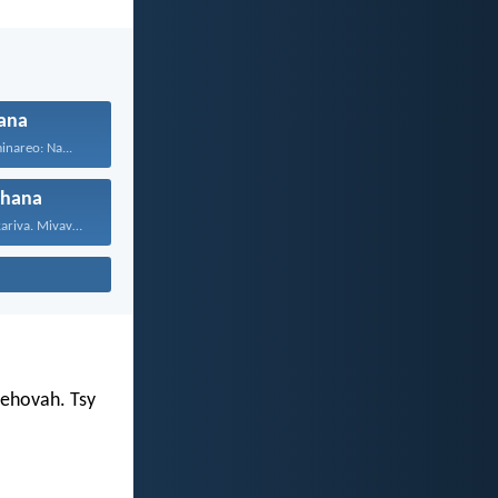
ana
inareo: Na...
ahana
Mifalia mandrakariva. Mivavaha, ka...
Jehovah. Tsy