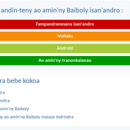
 andin-teny ao amin'ny Baiboly isan'andro :
Fampandrenesana isan'andro
Mailaka
Android
Ao amin'ny tranonkalanao
ra bebe kokoa
tra
evitra
amin'ny Baiboly
ny ao amin'ny Baiboly malaza indrindra