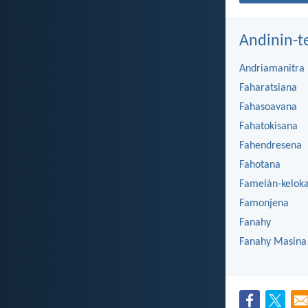
Andinin-t
Andriamanitra
Faharatsiana
Fahasoavana
Fahatokisana
Fahendresena
Fahotana
Famelàn-kelok
Famonjena
Fanahy
Fanahy Masina