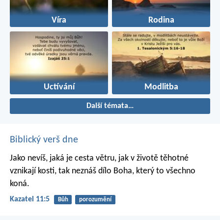
Víra
Rodina
Uctívání
Modlitba
Další témata…
Biblický verš dne
Jako nevíš, jaká je cesta větru,
jak v životě těhotné
vznikají kosti,
tak neznáš dílo Boha,
který to všechno
koná.
Kazatel 11:5
Bůh
porozumění