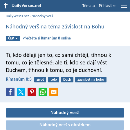
DailyVerses.net
Témata
Přihlásit se
DailyVerses.net
›
Náhodný verš
Náhodný verš na téma závislost na Bohu
Přečtěte si
Římanům 8
online
ČEP
Ti, kdo dělají jen to, co sami chtějí, tíhnou k
tomu, co je tělesné; ale ti, kdo se dají vést
Duchem, tíhnou k tomu, co je duchovní.
Římanům 8:5
život
tělo
Duch
závislost na bohu
myšlenky
poslušnost
Náhodný verš!
Náhodný verš s obrázkem