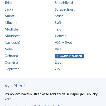
Jídlo
Spolehlivost
Láska
Spravedlnost
Milost
Srdce
Mluvení
Svět
Modlitba
Tělo
Moudrost
Uctívání
Naslouchání
Věčný život
Nebe
Víra
Ochrana
X Závislost na Bohu
Odměna
Život
Odpuštění
Zlo
Vysvětlení
Při novém načtení stránky se zobrazí další inspirující Biblický
verš.