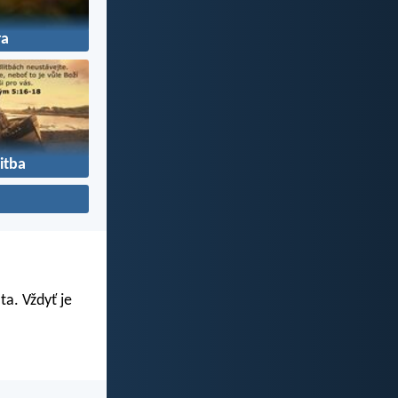
ra
itba
ta. Vždyť je