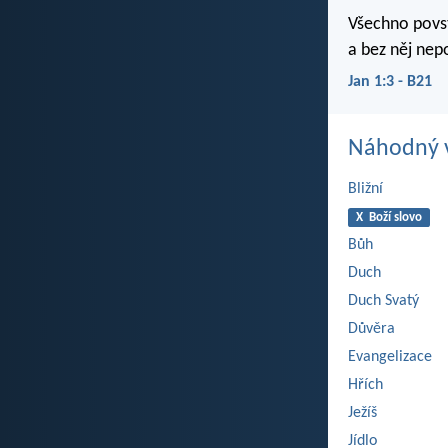
Všechno povst
a bez něj nepo
Jan 1:3 - B21
Náhodný v
Bližní
X Boží slovo
Bůh
Duch
Duch Svatý
Důvěra
Evangelizace
Hřích
Ježíš
Jídlo