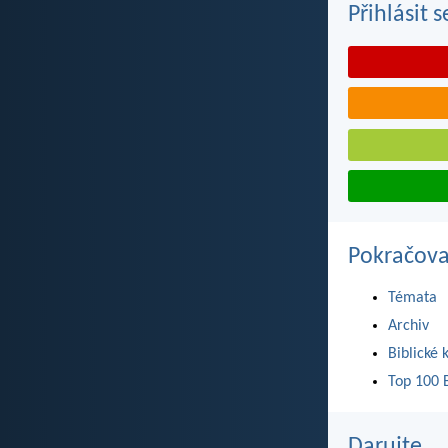
Přihlásit 
Pokračova
Témata
Archiv
Biblické 
Top 100 B
Darujte