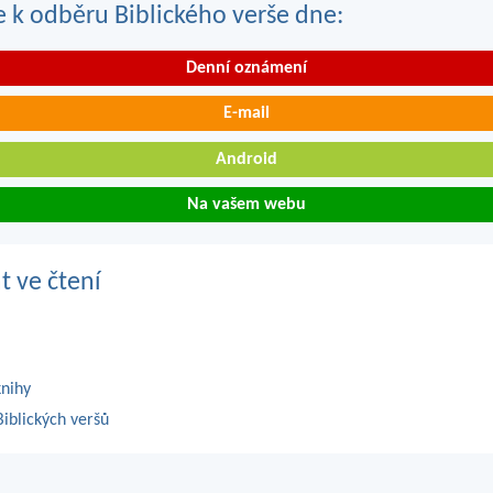
se k odběru Biblického verše dne:
Denní oznámení
E-mail
Android
Na vašem webu
t ve čtení
knihy
iblických veršů