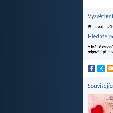
Vysvětlen
Při novém načten
Hledáte o
V krátké osobní
odpověď přímo 
Souvisejíc