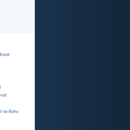
lnost
í
ivot
st na Bohu