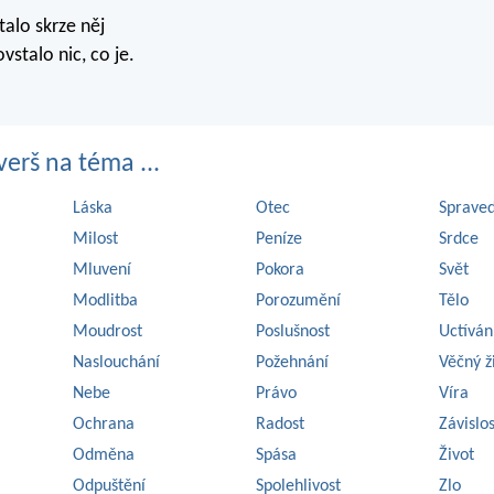
alo skrze něj
vstalo nic, co je.
erš na téma ...
Láska
Otec
Spraved
Milost
Peníze
Srdce
Mluvení
Pokora
Svět
Modlitba
Porozumění
Tělo
Moudrost
Poslušnost
Uctíván
Naslouchání
Požehnání
Věčný ž
Nebe
Právo
Víra
Ochrana
Radost
Závislo
Odměna
Spása
Život
Odpuštění
Spolehlivost
Zlo