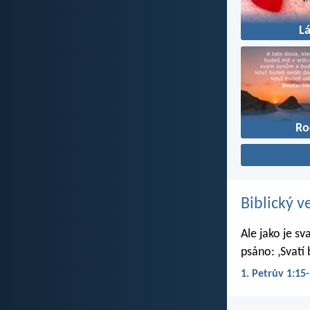
L
Ro
Biblický v
Ale jako je sv
psáno: ‚Svatí 
1. Petrův 1:15