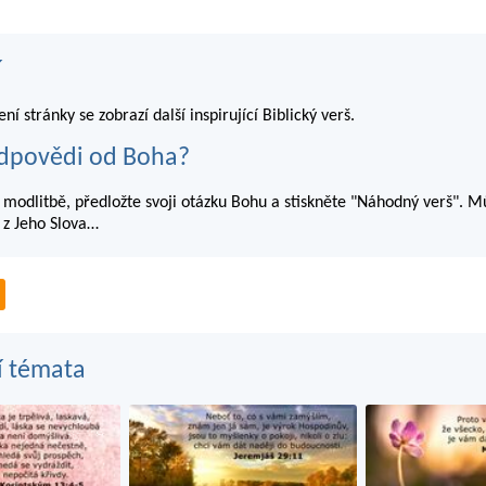
í
í stránky se zobrazí další inspirující Biblický verš.
dpovědi od Boha?
 modlitbě, předložte svoji otázku Bohu a stiskněte "Náhodný verš". M
z Jeho Slova…
í témata