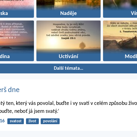
áska
Naděje
Ví
dina
Uctívání
Modl
Další témata…
erš dne
atý ten, který vás povolal, buďte i vy svatí v celém způsobu živo
buďte, neboť já jsem svatý.‘
-16
svatost
život
povolání