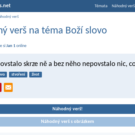
s.net
Témata
Náhodný verš
áhodný verš
ý verš na téma Boží slovo
e si
Jan 1
online
vstalo skrze ně a bez něho nepovstalo nic, co
ovo
stvoření
život
Náhodný verš!
Náhodný verš s obrázkem