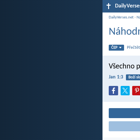
DailyVerse
DailyVerses.net
›
N
Náhodn
Přečtět
ČEP
Všechno po
Jan 1:3
Boží sl