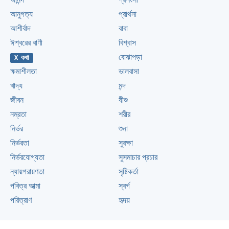
আনন্দ
প্রশংসা
আনুগত্য
প্রার্থনা
আশীর্বাদ
বাবা
ঈশ্বরের বাণী
বিশ্বাস
বোঝাপড়া
X কথা
ক্ষমাশীলতা
ভালবাসা
খাদ্য
মন্দ
জীবন
যীশু
নম্রতা
শরীর
নির্ভর
শুনা
নির্ভরতা
সুরক্ষা
নির্ভরযোগ্যতা
সুসমাচার প্রচার
ন্যায়পরায়ণতা
সৃষ্টিকর্তা
পবিত্র আত্মা
স্বর্গ
পরিত্রাণ
হৃদয়