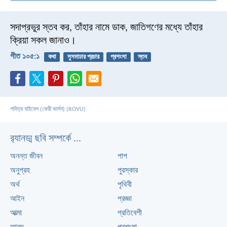
সদাপ্রভুর স্তব কর, তাঁহার নামে ডাক,
জাতিগণের মধ্যে তাঁহার
ক্রিয়া সকল জানাও।
গীত ১০৫:১
কথা
সুসমাচার প্রচার
প্রশংসা
স্তব
পবিত্র বাইবেল (কেরী ভার্সন) (ROVU)
র‌্যানড্ম ছবি সম্পর্কে ...
অনন্ত জীবন
পাপ
অনুগ্রহ
পুরস্কার
অর্থ
পৃথিবী
আইন
প্রজ্ঞা
আত্মা
প্রতিবেশী