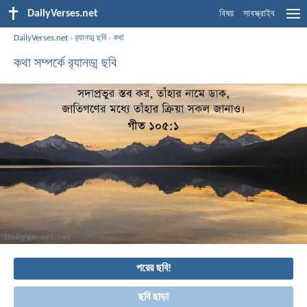
DailyVerses.net
বিষয়
সাবস্ক্রাইব
DailyVerses.net
›
র‌্যানড্ম ছবি
›
কথা
কথা সম্পর্কে র‌্যানড্ম ছবি
পরের ছবি!
ছবি ছাড়া