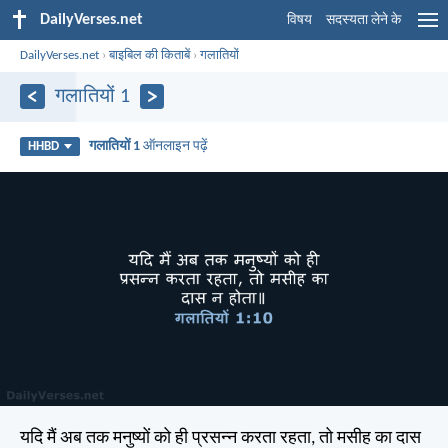
DailyVerses.net
विषय
सदस्यता लेने के
DailyVerses.net
›
बाइबिल की किताबें
›
गलातियों
गलातियों 1
गलातियों 1
ऑनलाइन पढ़ें
HHBD
यदि मैं अब तक मनुष्यों को ही प्रसन्न करता रहता, तो मसीह का दास