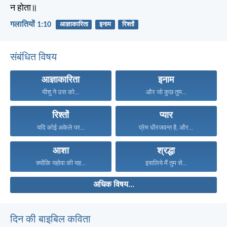
न होता॥
गलातियों 1:10
आज्ञाकारिता
इनाम
रिश्तों
संबंधित विषय
आज्ञाकारिता
इनाम
यीशु ने उस को...
और जो कुछ तुम...
रिश्तों
प्यार
यदि कोई अकेले पर...
प्रेम धीरजवन्त है, और...
आशा
श्रद्धा
क्योंकि यहोवा की यह...
इसलिये मैं तुम से...
अधिक विषय...
दिन की बाइबिल कविता