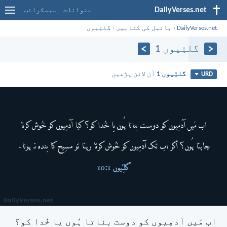
DailyVerses.net
عنوانات
سبسکرائب
DailyVerses.net
›
بائبل کی کتابیں
›
گلتِیوں
گلتِیوں 1
گلتِیوں 1
آن لائن پڑھیں
URD
اب مَیں آدمِیوں کو دوست بناتا ہُوں یا خُدا کو؟