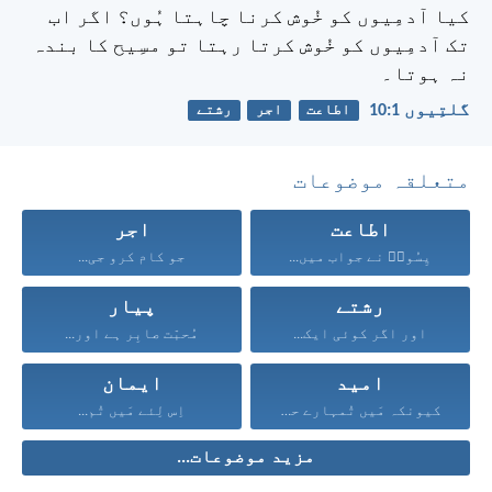
کیا آدمِیوں کو خُوش کرنا چاہتا ہُوں؟ اگر اب
تک آدمِیوں کو خُوش کرتا رہتا تو مسِیح کا بندہ
نہ ہوتا۔
گلتِیوں 1:‏10
اطاعت
اجر
رشتے
متعلقہ موضوعات
اطاعت
اجر
یِسُوعؔ نے جواب میں...
جو کام کرو جی...
رشتے
پیار
اور اگر کوئی ایک...
مُحبّت صابِر ہے اور...
امید
ایمان
کیونکہ مَیں تُمہارے حق...
اِس لِئے مَیں تُم...
مزید موضوعات...