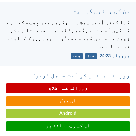
دن کی بائبل کی آیت
کیا کوئی آدمی پوشِیدہ جگہوں میں چِھپ سکتا ہے
کہ مَیں اُسے نہ دیکُھوں؟ خُداوند فرماتا ہے کیا
زمِین و آسمان مُجھ سے معمُور نہیں ہیں؟ خُداوند
فرماتا ہے۔
یرمِیاہ 23:‏24
خدا
جنت
روزانہ بائبل کی آیت حاصل کریں:
روزانہ کی اطلاع
ای میل
Android
آپ کی ویب سائٹ پر