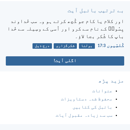
بے ترتیب بائبل آیت
اور کلام یا کام جو کُچھ کرتے ہو وہ سب خُداوند
یِسُوعؔ کے نام سے کرو اور اُسی کے وسِیلہ سے خُدا
باپ کا شُکر بجا لاؤ۔
کُلسِّیوں 3:‏17
بولنا
شکرگزاری
درج ذیل
اگلی آیت!
مزید پڑھ
عنوانات
محفوظ شدہ دستاویزات
بائبل کی کتابیں
سب سے زیادہ مقبول آیات