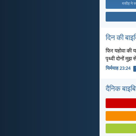
मसीह ने स्
दिन की बाइ
फिर यहोवा की यह 
पृथ्वी दोनों मुझ से
यिर्मयाह 23:24
दैनिक बाइबिल 