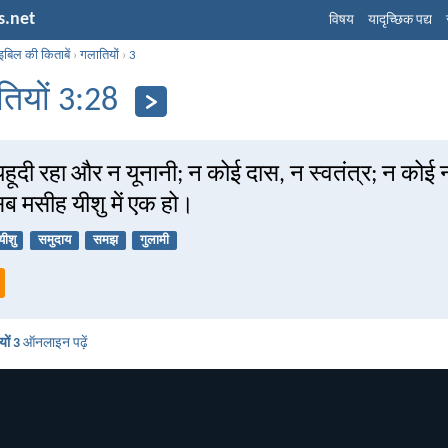
s.net
विषय
यादृच्छिक पद्य
इबिल की किताबें
›
गलातियों
›
3
तियों 3:28
ूदी रहा और न यूनानी; न कोई दास, न स्वतंत्र; न कोई न
 सब मसीह यीशु में एक हो।
यीशु
समुदाय
समझ
गुलामी
ों 3
ऑनलाइन पढ़ें