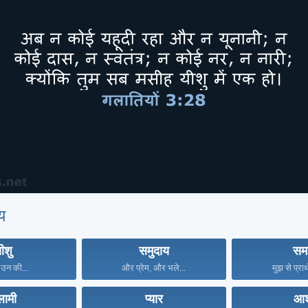
य
ीशु
समुदाय
स
े उन की...
और प्रेम, और भले...
मुझ से प्रार
लामी
प्यार
आश