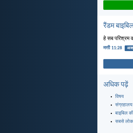
रैंडम बाइबिल
हे सब परिश्रम कर
मत्ती 11:28
आश
अधिक पढ़ें
विषय
संग्रहालय
बाइबिल की
सबसे लोकप