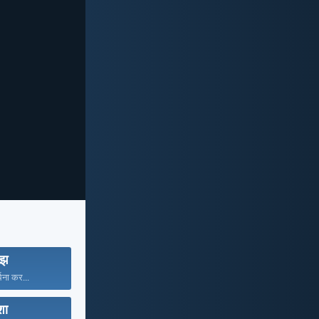
मझ
्थना कर...
ा