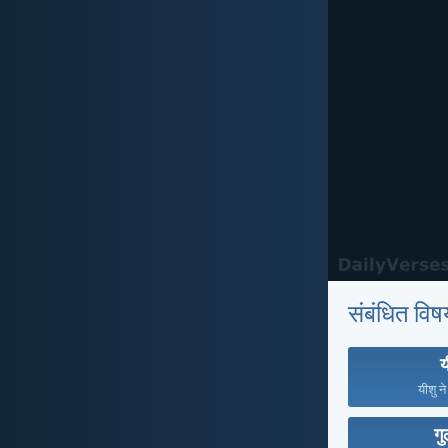
संबंधित विष
य
यीशु न
गु