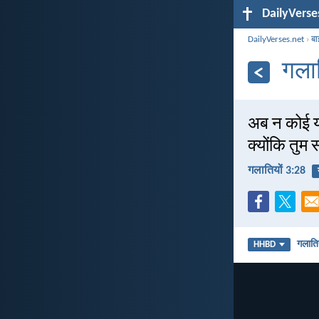
DailyVerse
DailyVerses.net
›
बा
गला
अब न कोई यह
क्योंकि तुम
गलातियों 3:28
गलातिय
HHBD