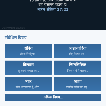
संबंधित विषय
सेवित
आज्ञाकारिता
सो हे मेरे प्रिय...
यीशु ने उस को...
विश्वास
निम्नलिखित
तू अपनी समझ का...
जिस मार्ग में चलने...
प्यार
आशा
प्रेम धीरजवन्त है, और...
क्योंकि यहोवा की यह...
अधिक विषय...