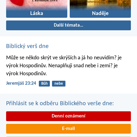
Láska
Naděje
Další témata…
Biblický verš dne
Může se někdo skrýt ve skrýších
a já ho neuvidím? je
výrok Hospodinův.
Nenaplňuji snad nebe i zemi? je
výrok Hospodinův.
Jeremjáš 23:24
Bůh
nebe
Přihlásit se k odběru Biblického verše dne:
Denní oznámení
E-mail