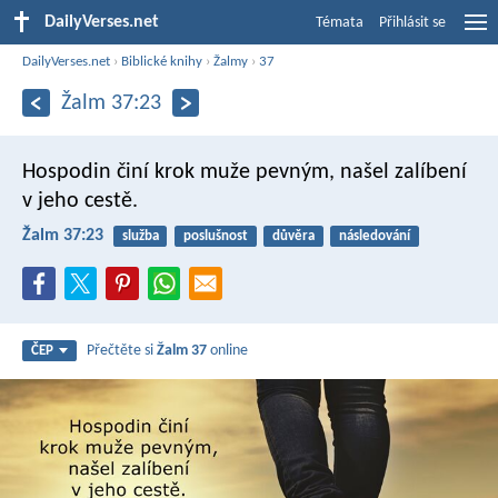
DailyVerses.net
Témata
Přihlásit se
DailyVerses.net
›
Biblické knihy
›
Žalmy
›
37
Žalm 37:23
Hospodin činí krok muže pevným,
našel zalíbení
v jeho cestě.
Žalm 37:23
služba
poslušnost
důvěra
následování
Přečtěte si
Žalm 37
online
ČEP