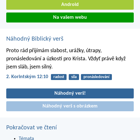
Android
Na vašem webu
Náhodný Biblický verš
Proto rád přijímám slabost, urážky, útrapy,
pronásledování a úzkosti pro Krista. Vždyť právě když
jsem sláb, jsem silný.
2. Korintským 12:10
radost
síla
pronásledování
Náhodný verš!
Náhodný verš s obrázkem
Pokračovat ve čtení
Témata