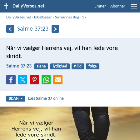
DailyVerses.net
Emner
Abonner
DailyVerses.net
›
Bibelbøger
›
Salmernes Bog
›
37
Salme 37:23
Når vi vælger Herrens vej,
vil han lede vore
skridt.
Salme 37:23
tjene
lydighed
tillid
følge
Læs
Salme 37
online
BDAN