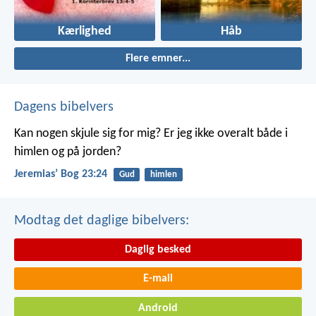
Kærlighed
Håb
Flere emner...
Dagens bibelvers
Kan nogen skjule sig for mig? Er jeg ikke overalt både i
himlen og på jorden?
Jeremiasʼ Bog 23:24
Gud
himlen
Modtag det daglige bibelvers:
Daglig besked
E-mail
Android