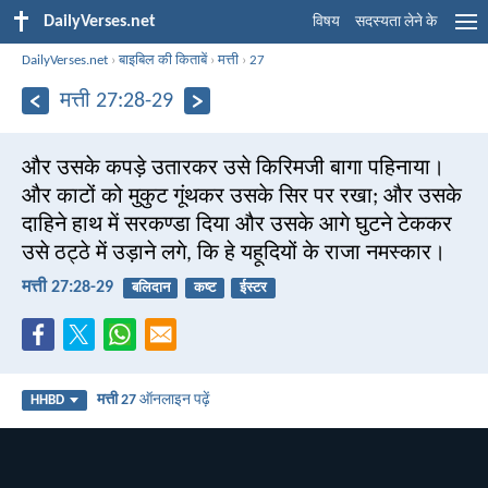
DailyVerses.net
विषय
सदस्यता लेने के
DailyVerses.net
›
बाइबिल की किताबें
›
मत्ती
›
27
मत्ती 27:28-29
और उसके कपड़े उतारकर उसे किरिमजी बागा पहिनाया।
और काटों को मुकुट गूंथकर उसके सिर पर रखा; और उसके
दाहिने हाथ में सरकण्डा दिया और उसके आगे घुटने टेककर
उसे ठट्ठे में उड़ाने लगे, कि हे यहूदियों के राजा नमस्कार।
मत्ती 27:28-29
बलिदान
कष्ट
ईस्टर
मत्ती 27
ऑनलाइन पढ़ें
HHBD