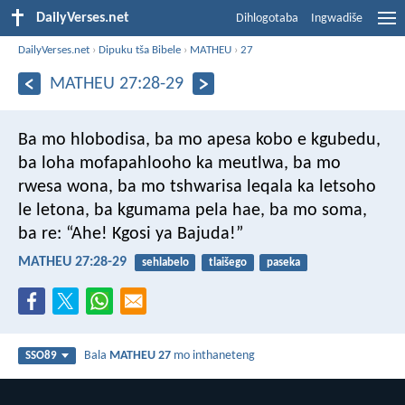
DailyVerses.net
Dihlogotaba
Ingwadiše
DailyVerses.net
›
Dipuku tša Bibele
›
MATHEU
›
27
MATHEU 27:28-29
Ba mo hlobodisa, ba mo apesa kobo e kgubedu,
ba loha mofapahlooho ka meutlwa, ba mo
rwesa wona, ba mo tshwarisa leqala ka letsoho
le letona, ba kgumama pela hae, ba mo soma,
ba re: “Ahe! Kgosi ya Bajuda!”
MATHEU 27:28-29
sehlabelo
tlaišego
paseka
Bala
MATHEU 27
mo inthaneteng
SSO89