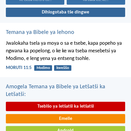
Dihlogotaba tše dingwe
Temana ya Bibele ya lehono
Jwalokaha tsela ya moya
o sa e tsebe,
kapa popeho ya
ngwana
ka popelong,
o ke ke wa tseba
mesebetsi ya
Modimo,
e leng yena ya entseng tsohle.
MORUTI 11:5
Modimo
kwešišo
Amogela Temana ya Bibele ya Letšatši ka
Letšatši:
Tsebišo ya letšatši ka letšatši
Emeile
Android