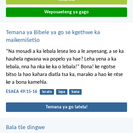
Weposaeteng ya gago
Temana ya Bibele ya go se kgethwe ka
maikemišetšo
“Na mosadi a ka lebala lesea
leo a le anyesang,
a se ka
hauhela ngwana
wa popelo ya hae?
Leha yena a ka
lebala,
nna ha nka ke ka o lebala!”
Bona! ke ngotse
bitso la hao
kahara diatla tsa ka,
marako a hao
ke ntse
ke a bona kamehla.
ESAEA 49:15-16
lerato
lapa
bana
Temana ya go latela!
Bala tše dingwe