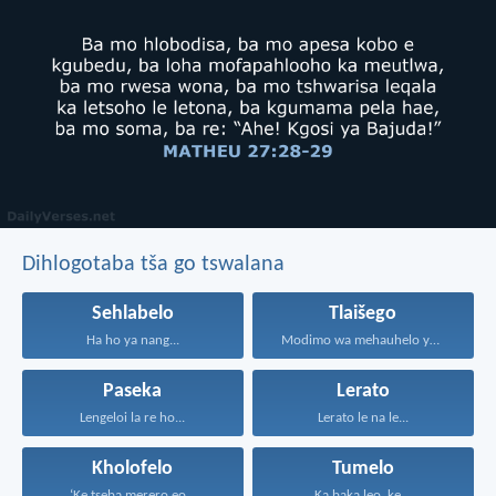
Dihlogotaba tša go tswalana
Sehlabelo
Tlaišego
Ha ho ya nang...
Modimo wa mehauhelo yohle...
Paseka
Lerato
Lengeloi la re ho...
Lerato le na le...
Kholofelo
Tumelo
‘Ke tseba merero eo...
Ka baka leo, ke...