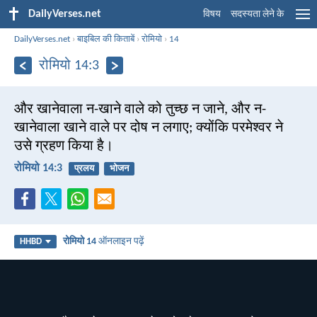
DailyVerses.net
विषय
सदस्यता लेने के
DailyVerses.net
›
बाइबिल की किताबें
›
रोमियो
›
14
रोमियो 14:3
और खानेवाला न-खाने वाले को तुच्छ न जाने, और न-
खानेवाला खाने वाले पर दोष न लगाए; क्योंकि परमेश्वर ने
उसे ग्रहण किया है।
रोमियो 14:3
प्रलय
भोजन
रोमियो 14
ऑनलाइन पढ़ें
HHBD