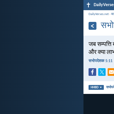
DailyVerse
DailyVerses.net
›
बा
सभो
जब सम्पत्ति 
और क्या लाभ
सभोपदेशक 5:11
सभोप
HHBD