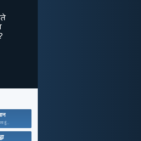
ान
ा हूं...
्धा