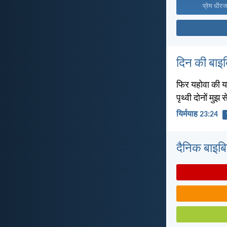
प्रेम धीरज
दिन की बाइ
फिर यहोवा की यह 
पृथ्वी दोनों मुझ से
यिर्मयाह 23:24
दैनिक बाइबिल 