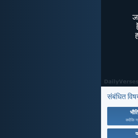
संबंधित विष
भौत
क्योंकि 
प