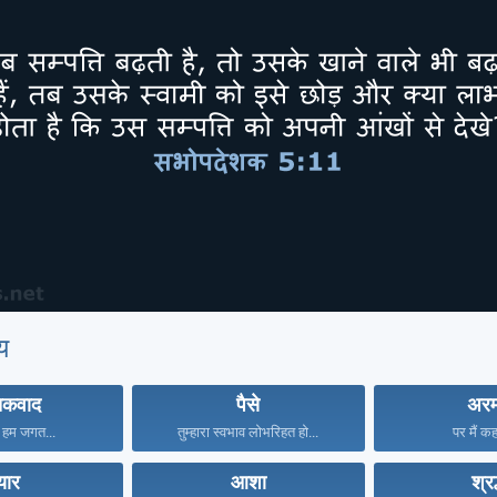
य
िकवाद
पैसे
अरम
न हम जगत...
तुम्हारा स्वभाव लोभरिहत हो...
पर मैं कहत
्यार
आशा
श्रद