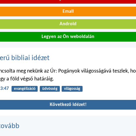
Email
Android
Legyen az Ön weboldalán
erű bibliai idézet
ncsolta meg nekünk az Úr: Pogányok világosságává teszlek, h
gy a föld végső határáig.
13:47
evangélizáció
üdvösség
világosság
Következő idézet!
tovább