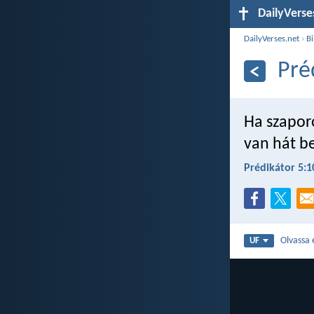
DailyVerse
DailyVerses.net
›
Bi
Pré
Ha szaporo
van hát be
Prédikátor 5:1
Olvassa 
UF