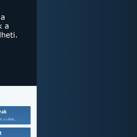
yak
t: a Lélek...
t