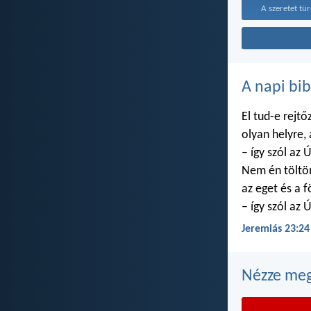
A szeretet tür
A napi bib
El tud-e rejtő
olyan helyre,
– így szól az Ú
Nem én töltö
az eget és a f
– így szól az Ú
Jeremiás 23:24
Nézze meg 