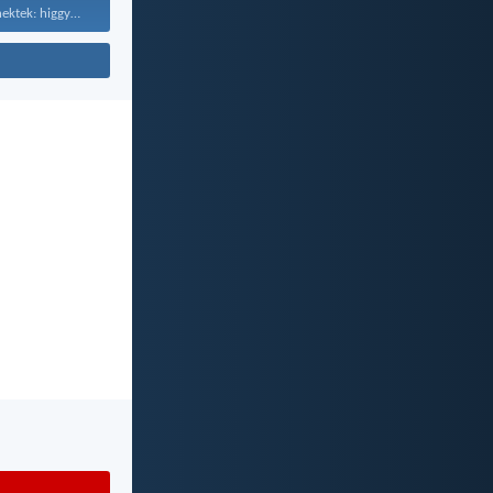
Ezért mondom nektek: higgyétek...