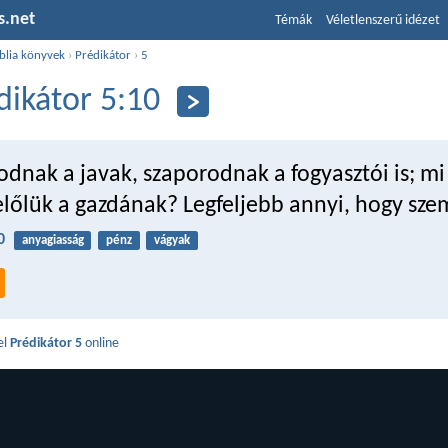
s.net
Témák
Véletlenszerű idézet
blia könyvek
›
Prédikátor
›
5
dikátor 5:10
dnak a javak, szaporodnak a fogyasztói is; m
lőlük a gazdának? Legfeljebb annyi, hogy szem
0
anyagiasság
pénz
vágyak
el
Prédikátor 5
online