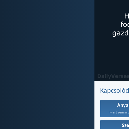
Kapcsoló
Anya
Mert semmit 
Sze