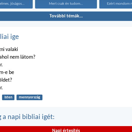
elmes, jóságos...
Mert csak én tudom...
További témák...
liai ige
zni valaki
 ahol nem látom?
r.
m-e be
öldet?
r.
Isten
mennyország
a napi bibliai igét:
Napi értesítés