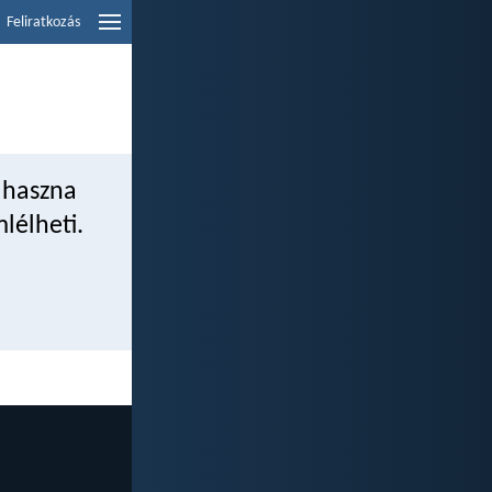
Feliratkozás
i haszna
lélheti.