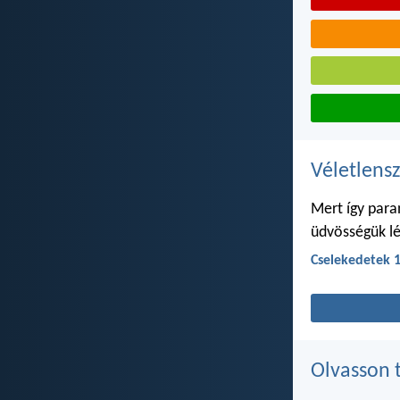
Véletlensz
Mert így para
üdvösségük lé
Cselekedetek 
Olvasson 