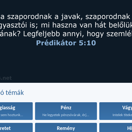
dó témák
giasság
Pénz
Vág
sem hoztunk...
Ne legyetek pénzsóvárak, érjétek...
Intelek titeke
retet
Remény
Hi