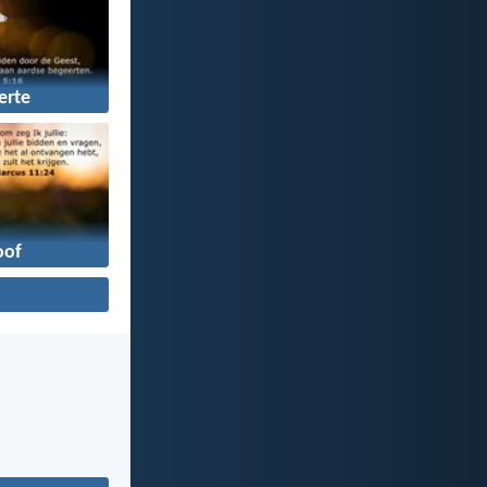
erte
oof