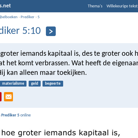
s.net
Thema's
Willekeurige tekst
ijbelboeken
›
Prediker
›
5
diker 5:10
roter iemands kapitaal is, des te groter ook 
t het komt verbrassen. Wat heeft de eigenaar 
ij kan alleen maar toekijken.
materialisme
geld
begeerte
s
Prediker 5
online