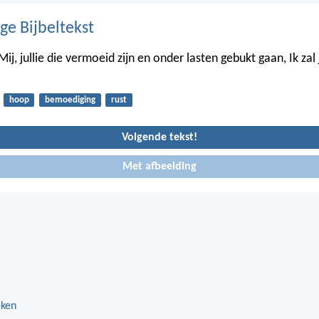
ge Bijbeltekst
Mij, jullie die vermoeid zijn en onder lasten gebukt gaan, Ik zal j
hoop
bemoediging
rust
Volgende tekst!
Met afbeelding
eken