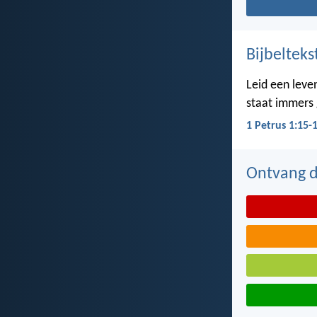
Bijbelteks
Leid een leven
staat immers g
1 Petrus 1:15-
Ontvang de