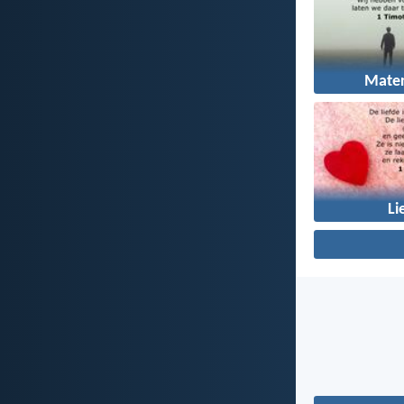
Mater
Li