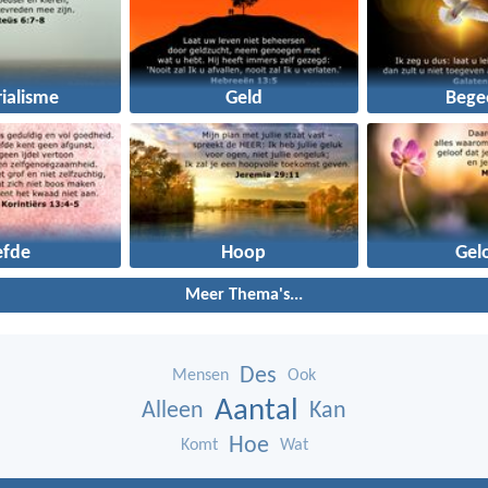
ialisme
Geld
Bege
efde
Hoop
Gel
Meer Thema's...
Des
Mensen
Ook
Aantal
Alleen
Kan
Hoe
Komt
Wat