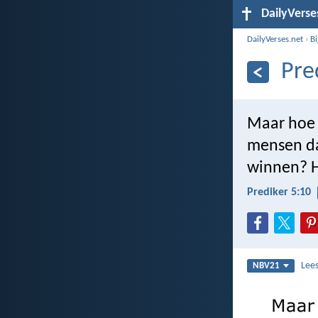
DailyVerse
DailyVerses.net
›
B
Pre
Maar hoe g
mensen da
winnen? H
Prediker 5:10
Lee
NBV21