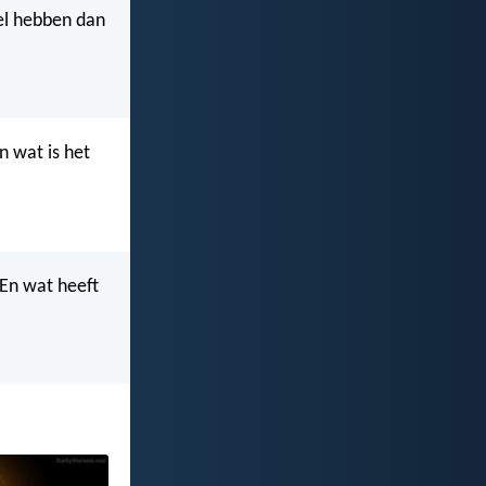
el hebben dan
n wat is het
 En wat heeft