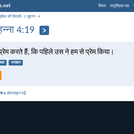
s.net
विषय
यादृच्छिक पद्य
इबिल की किताबें
›
1 यूहन्ना
›
4
हन्ना 4:19
रेम करते हैं, कि पहिले उस ने हम से प्रेम किया।
्यार
भगवान
्ना 4
ऑनलाइन पढ़ें