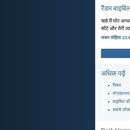
रैंडम बाइबिल
चाहे मैं घोर अन्ध
सोंटे और तेरी ला
भजन संहिता 23:
अधिक पढ़ें
विषय
संग्रहालय
बाइबिल की
सबसे लोकप