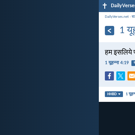
DailyVerse
DailyVerses.net
›
बा
1 यू
हम इसलिये प्
1 यूहन्ना 4:19
प
1 यूहन
HHBD