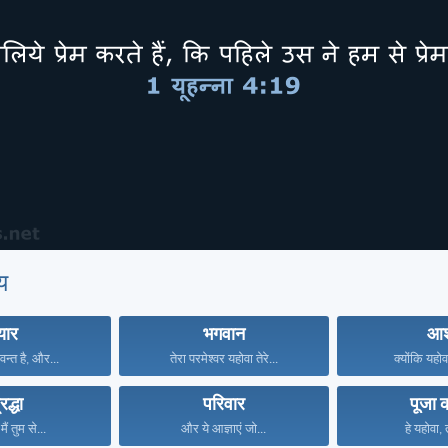
य
्यार
भगवान
आश
वन्त है, और...
तेरा परमेश्वर यहोवा तेरे...
क्योंकि यहोव
रद्धा
परिवार
पूजा 
ैं तुम से...
और ये आज्ञाएं जो...
हे यहोवा, त