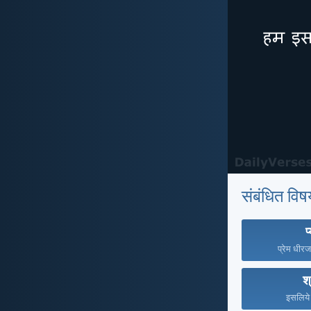
संबंधित विष
प
प्रेम धीरज
श्
इसलिये म