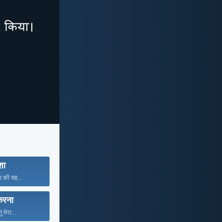
ा
ा की यह...
करना
ू मेरा...