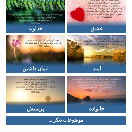
عشق
خداوند
امید
ایمان داشتن
خانواده
پرستش
موضوعات دیگر ...