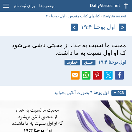
DailyVerses.net
موضوع ها
برای ثبت نام
DailyVerses.net
›
کتابهای کتاب مقدس
›
اول يوحنا
›
۴
اول يوحنا ۴:‏۱۹
محبت ما نسبت به خدا، از محبتی ناشی می‌شود
كه او اول نسبت به ما داشت.
اول يوحنا ۴:‏۱۹
عشق
خداوند
اول يوحنا ۴
بصورت آنلاین بخوانید
PCB