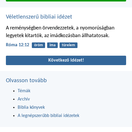
Véletlenszerű bibliai idézet
A reménységben örvendezzetek, a nyomorúságban
legyetek kitartók, az imádkozásban állhatatosak.
Róma 12:12
öröm
ima
türelem
Következő idézet!
Olvasson tovább
Témák
Archív
Biblia könyvek
A legnépszerűbb bibliai idézetek