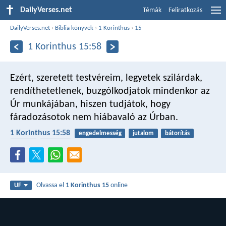
DailyVerses.net
Témák
Feliratkozás
DailyVerses.net
›
Biblia könyvek
›
1 Korinthus
›
15
1 Korinthus 15:58
Ezért, szeretett testvéreim, legyetek szilárdak,
rendíthetetlenek, buzgólkodjatok mindenkor az
Úr munkájában, hiszen tudjátok, hogy
fáradozásotok nem hiábavaló az Úrban.
1 Korinthus 15:58
engedelmesség
jutalom
bátorítás
munka
szolgálat
Olvassa el
1 Korinthus 15
online
UF