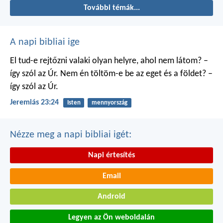
További témák...
A napi bibliai ige
El tud-e rejtőzni valaki
olyan helyre, ahol nem látom?
–
így szól az Úr.
Nem én töltöm-e be
az eget és a földet?
–
így szól az Úr.
Jeremiás 23:24
Isten
mennyország
Nézze meg a napi bibliai igét:
Napi értesítés
Email
Android
Legyen az Ön weboldalán