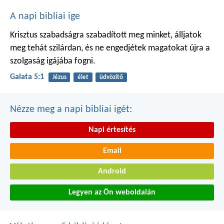
A napi bibliai ige
Krisztus szabadságra szabadított meg minket, álljatok
meg tehát szilárdan, és ne engedjétek magatokat újra a
szolgaság igájába fogni.
Galata 5:1
Jézus
élet
üdvözítő
Nézze meg a napi bibliai igét:
Napi értesítés
Email
Android
Legyen az Ön weboldalán