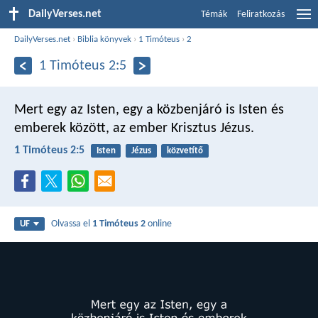
DailyVerses.net
Témák
Feliratkozás
DailyVerses.net
›
Biblia könyvek
›
1 Timóteus
›
2
1 Timóteus 2:5
Mert egy az Isten, egy a közbenjáró is Isten és
emberek között, az ember Krisztus Jézus.
1 Timóteus 2:5
Isten
Jézus
közvetítő
Olvassa el
1 Timóteus 2
online
UF