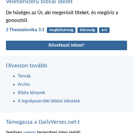
Véletlenszerű bibliai idézet
De hűséges az Úr, aki megerősít titeket, és megőriz a
gonosztól.
2 Thesszalonika 3:3
megbízhatóság
biztonság
erő
Következő idézet!
Olvasson tovább
Témák
Archív
Biblia könyvek
A legnépszerűbb bibliai idézetek
Támogassa a DailyVerses.net-t
Segítsen
nekem
terjeszteni Isten igéjét: