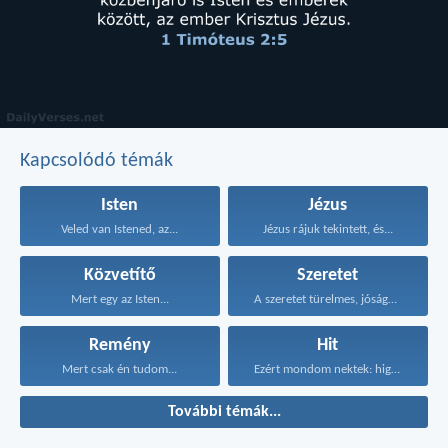
Kapcsolódó témák
Isten
Jézus
Veled van Istened, az...
Jézus rájuk tekintett, és...
Közvetítő
Szeretet
Mert egy az Isten...
A szeretet türelmes, jóságos...
Remény
Hit
Mert csak én tudom...
Ezért mondom nektek: higgyétek...
További témák...