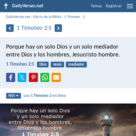
DailyVerses.net
Temas
Registrar
DailyVerses.net
›
Libros de la Biblia
›
1 Timoteo
›
2
1 Timoteo 2:5
Porque hay un solo Dios y un solo mediador
entre Dios y los hombres, Jesucristo hombre.
1 Timoteo 2:5
Dios
Jesús
mediador
Lea
1 Timoteo 2
en línea
NVI