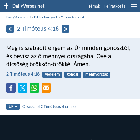
DailyVerses.net
Témák
Feliratkozás
DailyVerses.net
›
Biblia könyvek
›
2 Timóteus
›
4
2 Timóteus 4:18
Meg is szabadít engem az Úr minden gonosztól,
és bevisz az ő mennyei országába. Övé a
dicsőség örökkön-örökké. Ámen.
2 Timóteus 4:18
védelem
gonosz
mennyország
istentisztelet
Olvassa el
2 Timóteus 4
online
UF