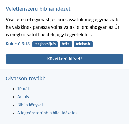
Véletlenszerű bibliai idézet
Viseljétek el egymást, és bocsássatok meg egymásnak,
ha valakinek panasza volna valaki ellen: ahogyan az Úr
is megbocsátott nektek, úgy tegyetek ti is.
Kolossé 3:13
megbocsájtás
béke
felebarát
Következő idézet!
Olvasson tovább
Témák
Archív
Biblia könyvek
A legnépszerűbb bibliai idézetek