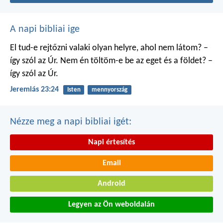
A napi bibliai ige
El tud-e rejtőzni valaki
olyan helyre, ahol nem látom?
–
így szól az Úr.
Nem én töltöm-e be
az eget és a földet?
–
így szól az Úr.
Jeremiás 23:24
Isten
mennyország
Nézze meg a napi bibliai igét:
Napi értesítés
Email
Android
Legyen az Ön weboldalán