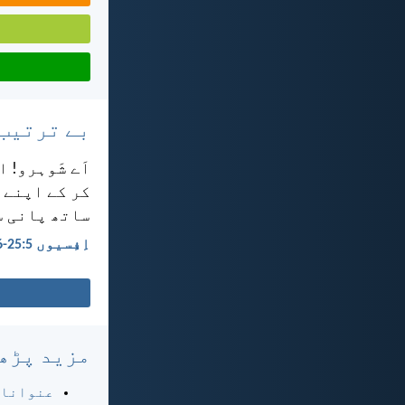
بے ترتیب
اَے شَوہرو! ا
کر کے اپنے آ
ساتھ پانی سے
اِفِسیوں 5:‏25-‏26
مزید پڑھ
عنوانا