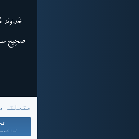
متعلقہ م
تح
خُدا کے سب