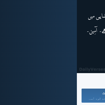
ت
کیونکہ خُداوند خُود آسمان...