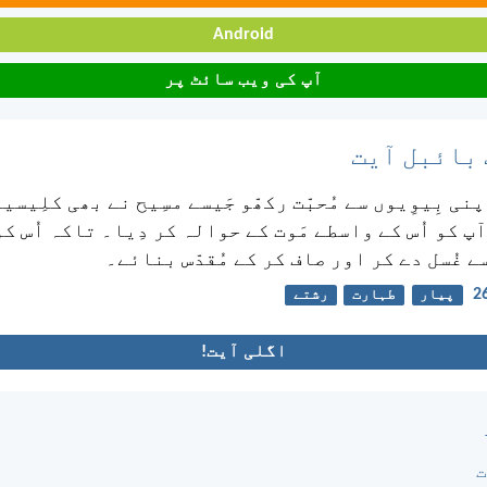
Android
آپ کی ویب سائٹ پر
 بائبل آیت
پنی بِیوِیوں سے مُحبّت رکھّو جَیسے مسِیح نے بھی کلِیسیا
پ کو اُس کے واسطے مَوت کے حوالہ کر دِیا۔ تاکہ اُس کو
 غُسل دے کر اور صاف کر کے مُقدّس بنائے۔
پیار
طہارت
رشتے
اگلی آیت!
ت