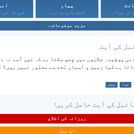
دت
پیار
امی
 تُو میرا...
مُحبّت صابِر ہے اور...
کیونکہ مَیں تُ
مزید موضوعات...
بل کی آیت
ی پوشِیدہ جگہوں میں چِھپ سکتا ہے کہ مَیں اُسے نہ د
تا ہے کیا زمِین و آسمان مُجھ سے معمُور نہیں ہیں؟ خ
خدا
جنت
ئبل کی آیت حاصل کریں:
روزانہ کی اطلاع
ای میل