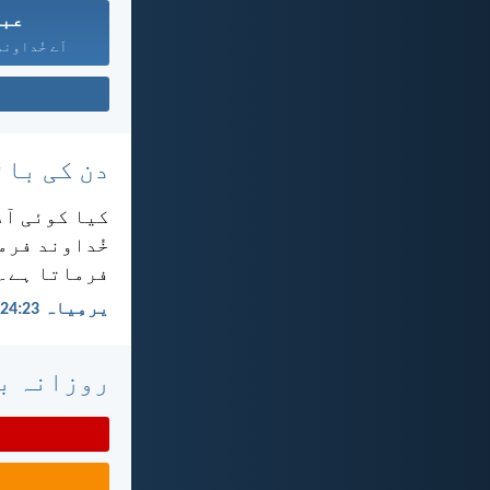
عبا
اَے خُداوند!
دن کی بائ
کیا کوئی آدم
خُداوند فرما
فرماتا ہے۔
یرمِیاہ 23:‏24
روزانہ با