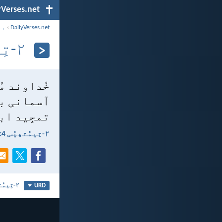
yVerses.net
DailyVerses.net
›
با
۲-تِیمُتھِیُس 4:‏18
خُداوند م
آسمانی با
تمجِید اب
۲-تِیمُتھِیُس 4:‏18
۲-تِیمُتھِیُس 4
URD