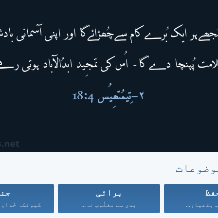
وضوعات
فظ
برائی
جن
 ہتھیار...
بدی سے مغلُوب نہ...