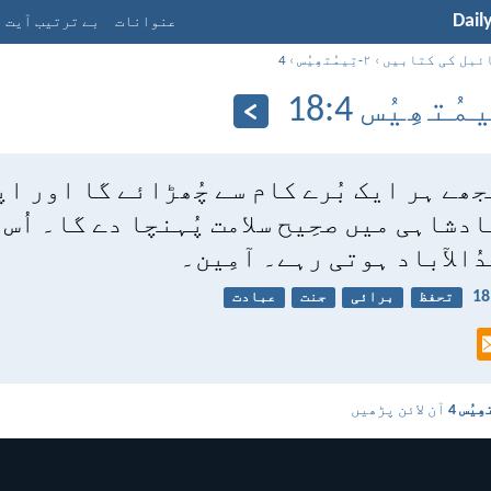
Dail
عنوانات
بے ترتیب آیت
ئبل کی کتابیں
›
۲-تِیمُتھِیُس
›
4
ُجھے ہر ایک بُرے کام سے چُھڑائے گا اور ا
دشاہی میں صحِیح سلامت پُہنچا دے گا۔ اُس 
دُالآباد ہوتی رہے۔ آمِین۔
تحفظ
برائی
جنت
عبادت
آن لائن پڑھیں