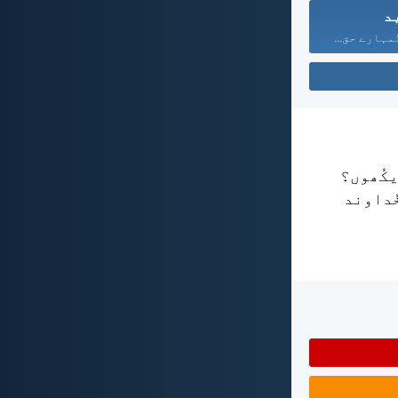
د
مہارے حق...
یکُھوں؟
ُداوند