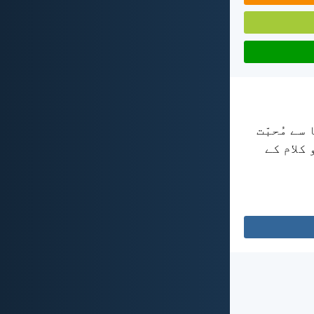
 سے مُحبّت
 کلام کے