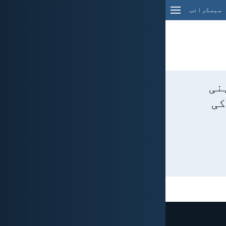
سبسکرائب
پنی
کی