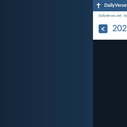
DailyVerse
DailyVerses.net
›
A
202