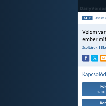
Olvassa 
UF
Velem van
ember mit
Zsoltárok 118:
Kapcsoló
Fé
Ne félj,
Re