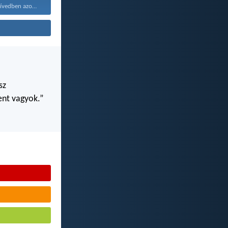
Maradjanak a szívedben azok...
sz
ent vagyok.”