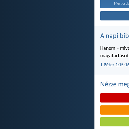
Mert csak
A napi bib
Hanem – mivel
magatartásoto
1 Péter 1:15-1
Nézze meg 