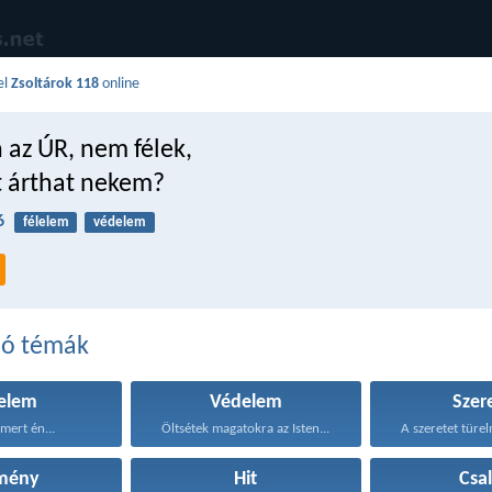
el
Zsoltárok 118
online
 az ÚR, nem félek,
 árthat nekem?
6
félelem
védelem
dó témák
lelem
Védelem
Szer
 mert én...
Öltsétek magatokra az Isten...
A szeretet türel
mény
Hit
Csa