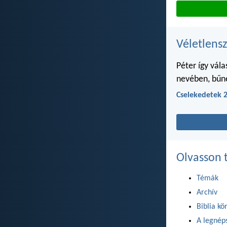
Véletlensz
Péter így vál
nevében, bűne
Cselekedetek 2
Olvasson 
Témák
Archív
Biblia kö
A legnéps