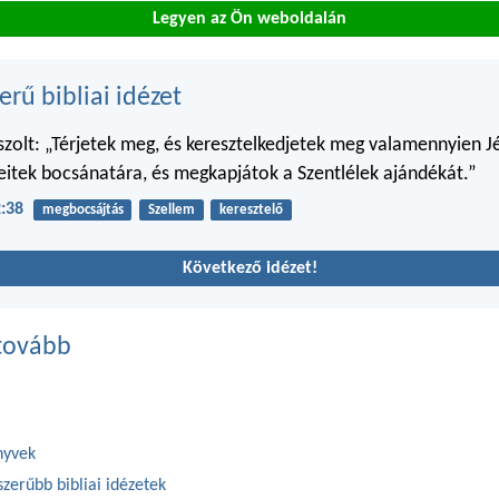
Legyen az Ön weboldalán
erű bibliai idézet
aszolt: „Térjetek meg, és keresztelkedjetek meg valamennyien Jé
itek bocsánatára, és megkapjátok a Szentlélek ajándékát.”
:38
megbocsájtás
Szellem
keresztelő
Következő idézet!
tovább
nyvek
zerűbb bibliai idézetek