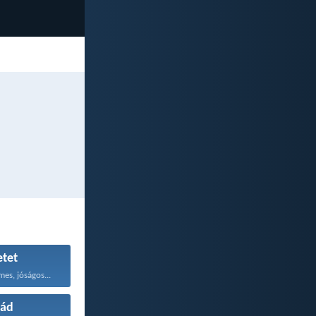
etet
mes, jóságos...
lád