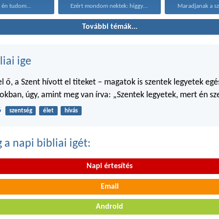
 én tudom...
Ezért mondom nektek: higgyétek...
További témák...
liai ige
 ő, a Szent hívott el titeket – magatok is szentek legyetek egé
kban, úgy, amint meg van írva: „Szentek legyetek, mert én sz
6
szentség
élet
hívás
a napi bibliai igét:
Napi értesítés
Email
Android