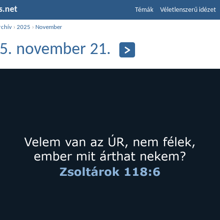
s.net
Témák
Véletlenszerű idézet
rchív
›
2025
›
November
5. november 21.