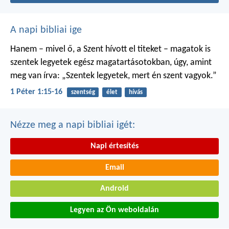
A napi bibliai ige
Hanem – mivel ő, a Szent hívott el titeket – magatok is
szentek legyetek egész magatartásotokban, úgy, amint
meg van írva: „Szentek legyetek, mert én szent vagyok.”
1 Péter 1:15-16
szentség
élet
hívás
Nézze meg a napi bibliai igét:
Napi értesítés
Email
Android
Legyen az Ön weboldalán