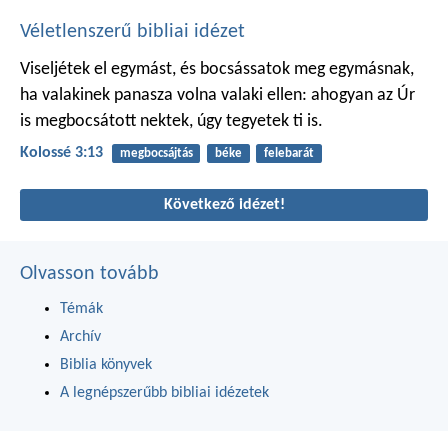
Véletlenszerű bibliai idézet
Viseljétek el egymást, és bocsássatok meg egymásnak,
ha valakinek panasza volna valaki ellen: ahogyan az Úr
is megbocsátott nektek, úgy tegyetek ti is.
Kolossé 3:13
megbocsájtás
béke
felebarát
Következő idézet!
Olvasson tovább
Témák
Archív
Biblia könyvek
A legnépszerűbb bibliai idézetek