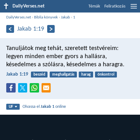
DailyVerses.net
Témák
Feliratkozás
DailyVerses.net
›
Biblia könyvek
›
Jakab
›
1
Jakab 1:19
Tanuljátok meg tehát, szeretett testvéreim:
legyen minden ember gyors a hallásra,
késedelmes a szólásra, késedelmes a haragra.
Jakab 1:19
beszéd
meghallgatás
harag
önkontrol
Olvassa el
Jakab 1
online
UF