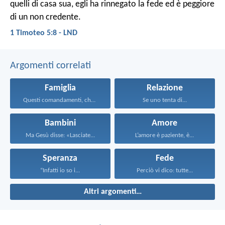
quelli di casa sua, egli ha rinnegato la fede ed è peggiore
di un non credente.
1 Timoteo 5:8 - LND
Argomenti correlati
Famiglia
Relazione
Questi comandamenti, che oggi...
Se uno tenta di...
Bambini
Amore
Ma Gesù disse: «Lasciate...
L’amore è paziente, è...
Speranza
Fede
“Infatti io so i...
Perciò vi dico: tutte...
Altri argomenti…