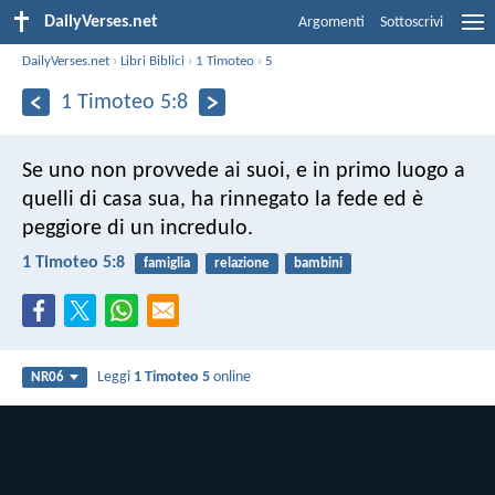
DailyVerses.net
Argomenti
Sottoscrivi
DailyVerses.net
›
Libri Biblici
›
1 Timoteo
›
5
1 Timoteo 5:8
Se uno non provvede ai suoi, e in primo luogo a
quelli di casa sua, ha rinnegato la fede ed è
peggiore di un incredulo.
1 Timoteo 5:8
famiglia
relazione
bambini
Leggi
1 Timoteo 5
online
NR06