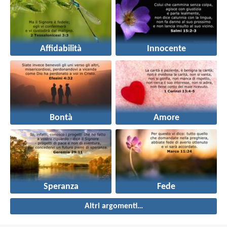
Affidabilità
Innocente
Bontà
Amore
Speranza
Fede
Altri argomenti…