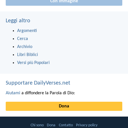
Con immagine
Leggi altro
Argomenti
Cerca
Archivio
Libri Biblici
Versi più Popolari
Supportare DailyVerses.net
Aiutami
a diffondere la Parola di Dio:
Dona
Chi sono
Dona
Contatto
Privacy policy