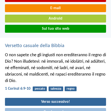
E-mail
Android
Sul tuo sito web
Versetto casuale della Bibbia
O non sapete che gli ingiusti non erediteranno il regno di
Dio? Non illudetevi: né immorali, né idolàtri, né adùlteri,
né effeminati, né sodomiti, né ladri, né avari, né
ubriaconi, né maldicenti, né rapaci erediteranno il regno
di Dio.
1 Corinzi 6:9-10
peccato
salvezza
regno
Verso successivo!