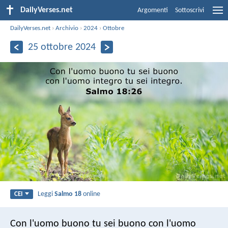
DailyVerses.net
Argomenti
Sottoscrivi
DailyVerses.net
›
Archivio
›
2024
›
Ottobre
25 ottobre 2024
Leggi
Salmo 18
online
CEI
Con l'uomo buono tu sei buono
con l'uomo