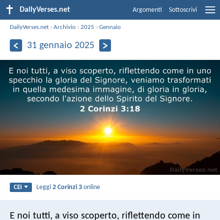
DailyVerses.net
Argomenti
Sottoscrivi
DailyVerses.net
›
Archivio
›
2025
›
Gennaio
31 gennaio 2025
Leggi
2 Corinzi 3
online
CEI
E noi tutti, a viso scoperto, riflettendo come in