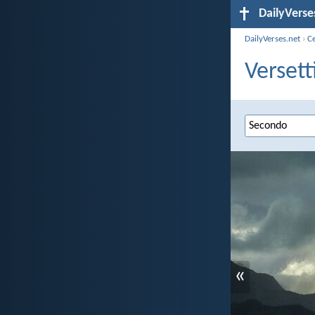
DailyVerse
DailyVerses.net
›
C
Versett
«