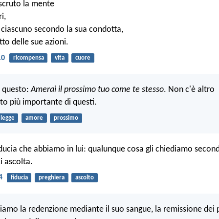
, scruto la mente
i,
 ciascuno secondo la sua condotta,
tto delle sue azioni.
10
ricompensa
vita
cuore
è questo:
Amerai il prossimo tuo come te stesso
. Non c'è altro
 più importante di questi.
legge
amore
prossimo
iducia che abbiamo in lui: qualunque cosa gli chiediamo second
ci ascolta.
4
fiducia
preghiera
ascolto
iamo la redenzione mediante il suo sangue, la remissione dei 