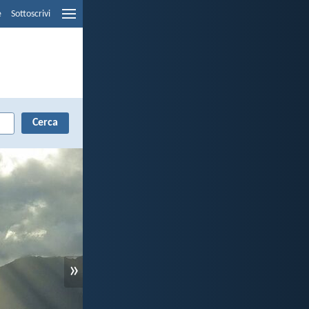
e
Sottoscrivi
»