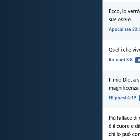
Ecco, io verr
sue opere
.
Apocalisse 22:
Quelli che vi
Romani 8:8
p
Il mio Dio, a
magnificenza 
Filippesi 4:19
Più fallace di
è il cuore e di
chi lo può co