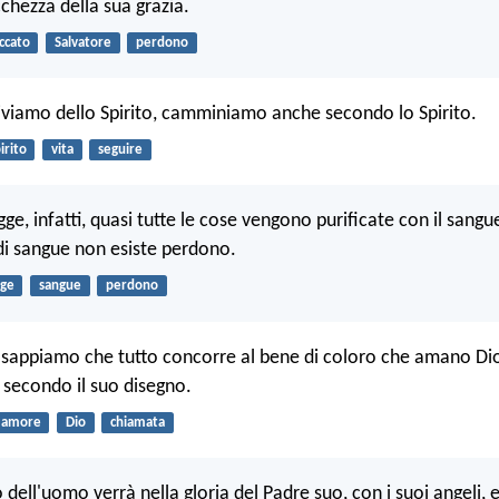
chezza della sua grazia.
ccato
Salvatore
perdono
iviamo dello Spirito, camminiamo anche secondo lo Spirito.
irito
vita
seguire
ge, infatti, quasi tutte le cose vengono purificate con il sangu
i sangue non esiste perdono.
gge
sangue
perdono
i sappiamo che tutto concorre al bene di coloro che amano Di
i secondo il suo disegno.
amore
Dio
chiamata
io dell'uomo verrà nella gloria del Padre suo, con i suoi angeli, 