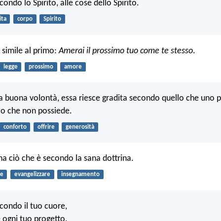
ondo lo Spirito, alle cose dello Spirito.
ita
corpo
Spirito
 simile al primo:
Amerai il prossimo tuo come te stesso
.
legge
prossimo
amore
è la buona volontà, essa riesce gradita secondo quello che uno 
o che non possiede.
conforto
offrire
generosità
na ciò che è secondo la sana dottrina.
re
evangelizzare
insegnamento
condo il tuo cuore,
e ogni tuo progetto.