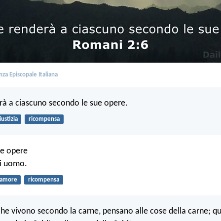
za Episcopale Italiana
erà a ciascuno secondo le sue opere.
iustizia
ricompensa
ue opere
ni uomo.
amore
ricompensa
 che vivono secondo la carne, pensano alle cose della carne; qu