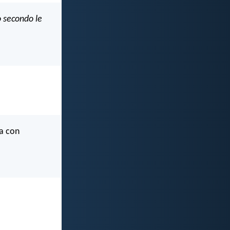
o secondo le
za con