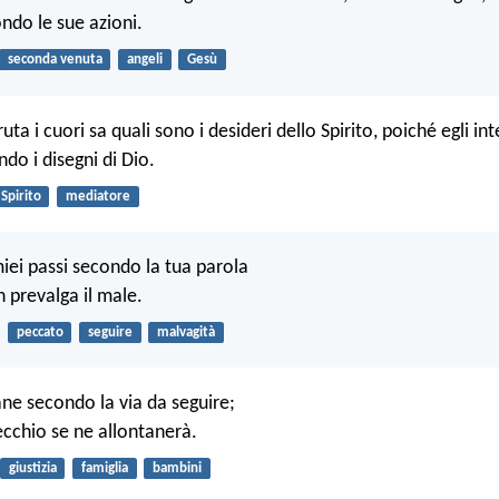
ndo le sue azioni.
seconda venuta
angeli
Gesù
ruta i cuori sa quali sono i desideri dello Spirito, poiché egli in
do i disegni di Dio.
Spirito
mediatore
miei passi secondo la tua parola
 prevalga il male.
peccato
seguire
malvagità
ane secondo la via da seguire;
cchio se ne allontanerà.
giustizia
famiglia
bambini