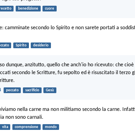
recetto
benedizione
cuore
e: camminate secondo lo Spirito e non sarete portati a soddisf
ccato
Spirito
desiderio
so dunque, anzitutto, quello che anch'io ho ricevuto: che cioè
eccati secondo le Scritture, fu sepolto ed è risuscitato il terzo 
itture.
4
peccato
sacrificio
Gesù
 viviamo nella carne ma non militiamo secondo la carne. Infatti
lia non sono carnali.
vita
comprensione
mondo