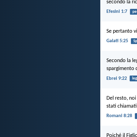
secondo la ric
Efesini 1:7
pe
Se pertanto v
Galati 5:25
Sp
Secondo la leg
spargimento d
Ebrei 9:22
le
Del resto, no
stati chiamat
Romani 8:28
Poiché il Figl