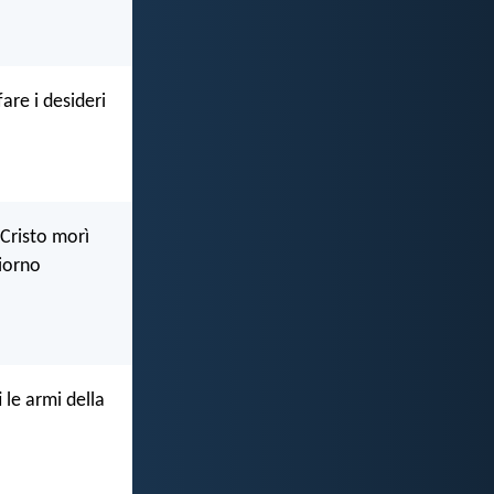
are i desideri
 Cristo morì
giorno
 le armi della