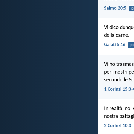
Salmo 20:5
p
Vi dico dunqu
della carne.
Galati 5:16
pe
Vi ho trasmes
per i nostri p
secondo le Scr
1 Corinzi 15:3-
In realtà, noi
nostra battag
2 Corinzi 10:3