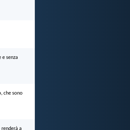
e e senza
o, che sono
e renderà a