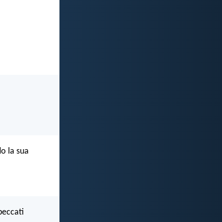
o la sua
peccati