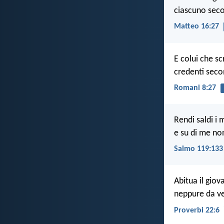
ciascuno seco
Matteo 16:27
E colui che sc
credenti secon
Romani 8:27
Rendi saldi i 
e su di me non
Salmo 119:133
Abitua il giov
neppure da ve
Proverbi 22:6