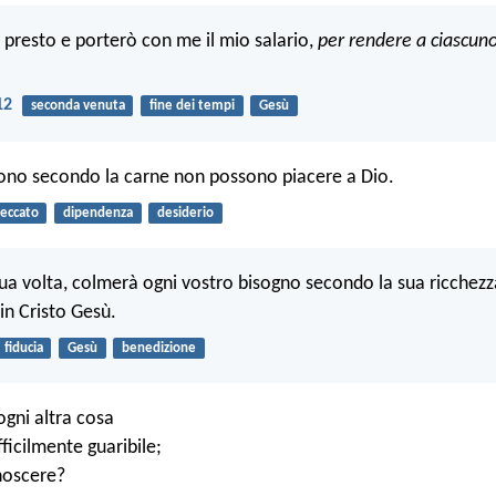
ò presto e porterò con me il mio salario,
per rendere a ciascun
12
seconda venuta
fine dei tempi
Gesù
vono secondo la carne non possono piacere a Dio.
eccato
dipendenza
desiderio
 sua volta, colmerà ogni vostro bisogno secondo la sua ricchez
in Cristo Gesù.
fiducia
Gesù
benedizione
 ogni altra cosa
fficilmente guaribile;
noscere?