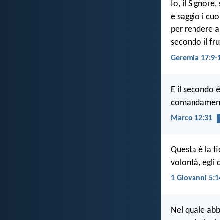
Io, il Signore
e saggio i cuor
per rendere a
secondo il fru
Geremia 17:9-
E il secondo 
comandamento
Marco 12:31
Questa è la f
volontà, egli 
1 Giovanni 5:1
Nel quale abb