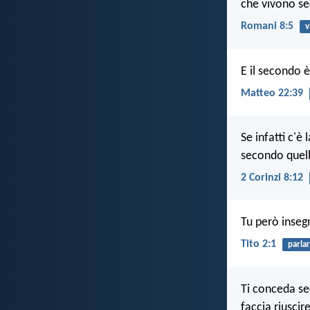
che vivono sec
Romani 8:5
v
E il secondo è
Matteo 22:39
Se infatti c'
secondo quell
2 Corinzi 8:12
Tu però inseg
Tito 2:1
parla
Ti conceda se
faccia riuscir