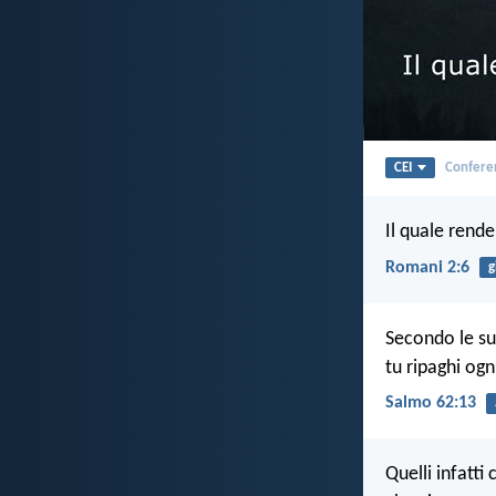
CEI
Conferen
Il quale rend
Romani 2:6
g
Secondo le s
tu ripaghi og
Salmo 62:13
Quelli infatti