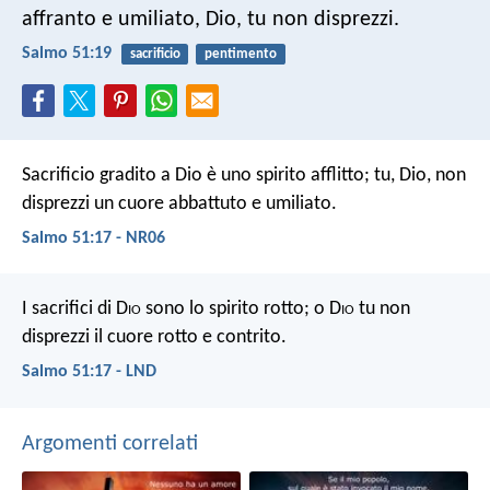
affranto e umiliato, Dio, tu non disprezzi.
Salmo 51:19
sacrificio
pentimento
Sacrificio gradito a Dio è uno spirito afflitto;
tu, Dio, non
disprezzi un cuore abbattuto e umiliato.
Salmo 51:17 - NR06
I sacrifici di D
io
sono lo spirito rotto;
o D
io
tu non
disprezzi il cuore rotto e contrito.
Salmo 51:17 - LND
Argomenti correlati