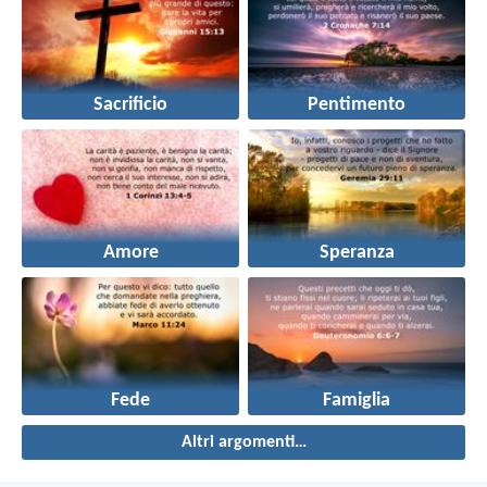
Sacrificio
Pentimento
Amore
Speranza
Fede
Famiglia
Altri argomenti…