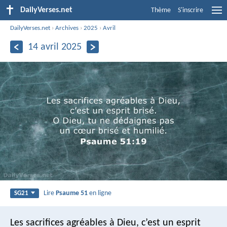
DailyVerses.net
Thème
S'inscrire
DailyVerses.net
›
Archives
›
2025
›
Avril
14 avril 2025
Lire
Psaume 51
en ligne
SG21
Les sacrifices agréables à Dieu, c’est un esprit