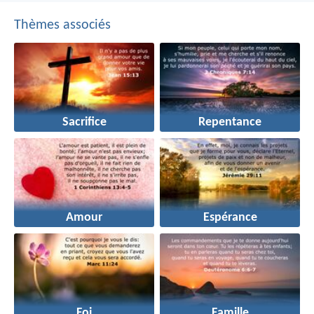
Thèmes associés
Sacrifice
Repentance
Amour
Espérance
Foi
Famille