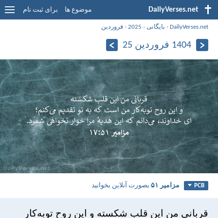
DailyVerses.net
موضوع ها
برای ثبت نام
DailyVerses.net
›
بایگانی
›
2025
›
فروردین
1404 فروردین 25
مزامير ۵۱
بصورت آنلاین بخوانید
PCB
قربانی من اين قلب شكسته و اين روح توبه‌كار