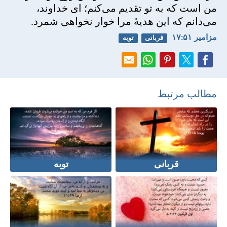
من است كه به تو تقديم می‌كنم؛ ای خداوند،
می‌دانم كه اين هديهٔ مرا خوار نخواهی شمرد.
مزامير ۵۱:‏۱۷
قربانی
توبه
مطالب مرتبط
قربانی
توبه