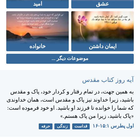
عشق
امید
ایمان داشتن
خانواده
موضوعات دیگر ...
آیه روز کتاب مقدس
به همين جهت، در تمام رفتار و كردار خود، پاک و مقدس
باشيد، زيرا خداوند نيز پاک و مقدس است، همان خداوندی
كه شما را خوانده تا فرزند او باشيد. او خود فرموده است:
«پاک باشيد، زيرا من پاک هستم.»
اول پطرس ۱:‏۱۵-‏۱۶
قداست
زندگی
حرفه