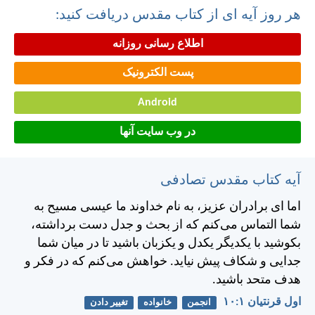
هر روز آیه ای از کتاب مقدس دریافت کنید:
اطلاع رسانی روزانه
پست الکترونیک
Android
در وب سایت آنها
آیه کتاب مقدس تصادفی
اما ای برادران عزيز، به نام خداوند ما عيسی مسيح به
شما التماس می‌كنم كه از بحث و جدل دست برداشته،
بكوشيد با يكديگر يكدل و يكزبان باشيد تا در ميان شما
جدايی و شكاف پيش نيايد. خواهش می‌كنم كه در فكر و
هدف متحد باشيد.
اول قرنتیان ۱:‏۱۰
انجمن
خانواده
تغییر دادن