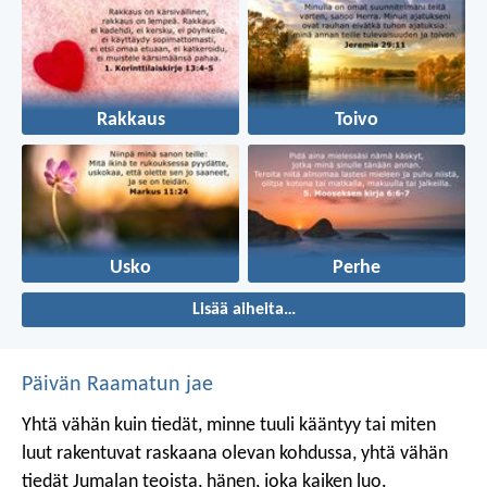
Rakkaus
Toivo
Usko
Perhe
Lisää aiheita…
Päivän Raamatun jae
Yhtä vähän kuin tiedät, minne tuuli kääntyy
tai miten
luut rakentuvat raskaana olevan kohdussa,
yhtä vähän
tiedät Jumalan teoista,
hänen, joka kaiken luo.