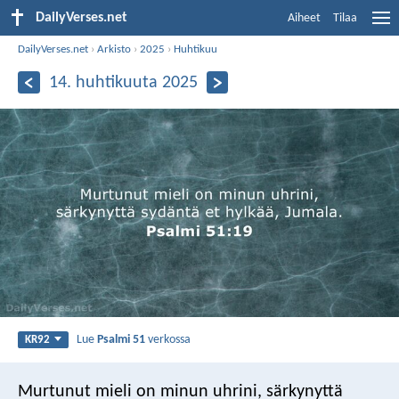
DailyVerses.net
Aiheet
Tilaa
DailyVerses.net
›
Arkisto
›
2025
›
Huhtikuu
14. huhtikuuta 2025
Lue
Psalmi 51
verkossa
KR92
Murtunut mieli on minun uhrini,
särkynyttä