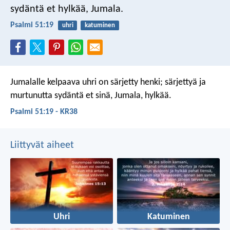
sydäntä et hylkää, Jumala.
Psalmi 51:19
uhri
katuminen
Jumalalle kelpaava uhri
on särjetty henki;
särjettyä ja
murtunutta sydäntä
et sinä, Jumala, hylkää.
Psalmi 51:19 - KR38
Liittyvät aiheet
Uhri
Katuminen