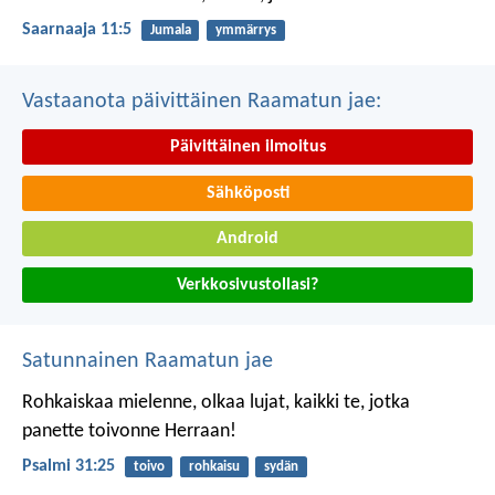
Saarnaaja 11:5
Jumala
ymmärrys
Vastaanota päivittäinen Raamatun jae:
Päivittäinen ilmoitus
Sähköposti
Android
Verkkosivustollasi?
Satunnainen Raamatun jae
Rohkaiskaa mielenne, olkaa lujat,
kaikki te, jotka
panette toivonne Herraan!
Psalmi 31:25
toivo
rohkaisu
sydän