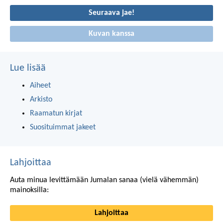
Seuraava jae!
Kuvan kanssa
Lue lisää
Aiheet
Arkisto
Raamatun kirjat
Suosituimmat jakeet
Lahjoittaa
Auta minua levittämään Jumalan sanaa (vielä vähemmän)
mainoksilla:
Lahjoittaa