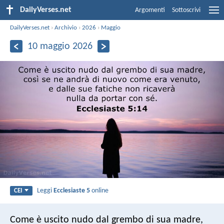
DailyVerses.net
Argomenti
Sottoscrivi
DailyVerses.net
›
Archivio
›
2026
›
Maggio
10 maggio 2026
Leggi
Ecclesiaste 5
online
CEI
Come è uscito nudo dal grembo di sua madre,