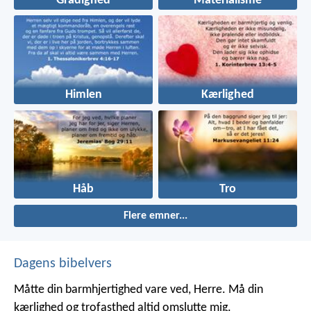
Grådighed
Materialisme
Himlen
Kærlighed
Håb
Tro
Flere emner...
Dagens bibelvers
Måtte din barmhjertighed vare ved, Herre.
Må din
kærlighed og trofasthed altid omslutte mig.