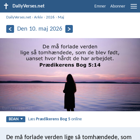
DailyVerses.net
Emner
Abonner
DailyVerses.net
›
Arkiv
›
2026
›
Maj
Den 10. maj 2026
Læs
Prædikerens Bog 5
online
BDAN
De må forlade verden lige så tomhændede, som