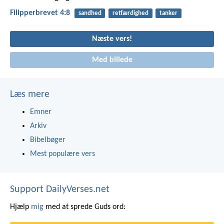
Filipperbrevet 4:8
sandhed
retfærdighed
tanker
Næste vers!
Med billede
Læs mere
Emner
Arkiv
Bibelbøger
Mest populære vers
Support DailyVerses.net
Hjælp
mig
med at sprede Guds ord: