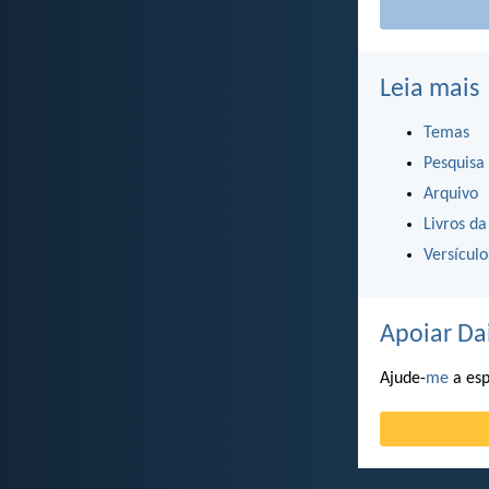
Leia mais
Temas
Pesquisa
Arquivo
Livros da
Versícul
Apoiar Da
Ajude-
me
a esp