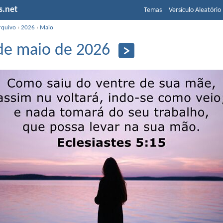
s.net
Temas
Versículo Aleatório
rquivo
›
2026
›
Maio
de maio de 2026