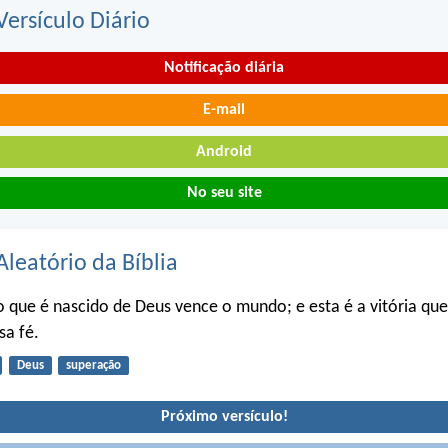
ersículo Diário
Notificação diária
E-mail
Android
No seu site
Aleatório da Bíblia
 que é nascido de Deus vence o mundo; e esta é a vitória qu
sa fé.
Deus
superação
Próximo versículo!