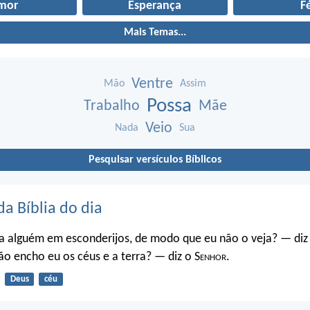
mor
Esperança
F
Mais Temas...
Ventre
Mão
Assim
Possa
Trabalho
Mãe
Veio
Nada
Sua
Pesquisar versículos Bíblicos
da Bíblia do dia
a alguém em esconderijos, de modo que eu não o veja? — diz
o encho eu os céus e a terra? — diz o S
enhor
.
Deus
céu