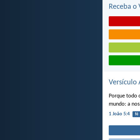
Receba o V
Versículo 
Porque todo o
mundo: a nos
1 João 5:4
fé