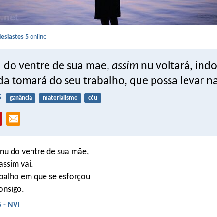
lesiastes 5
online
 do ventre de sua mãe,
assim
nu voltará, ind
ada tomará do seu trabalho, que possa levar n
5
ganância
materialismo
céu
nu do ventre de sua mãe,
ssim vai.
abalho em que se esforçou
onsigo.
5 - NVI