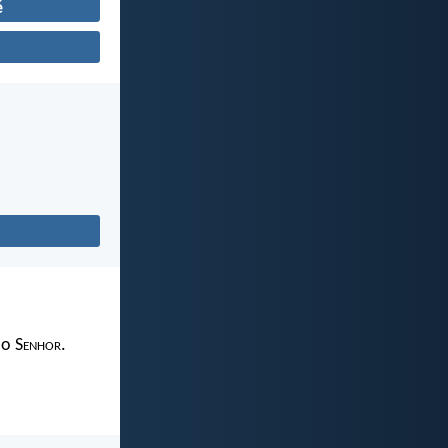
é
 o S
enhor
.