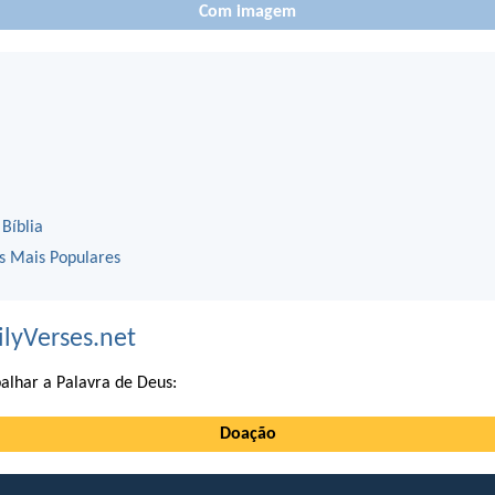
Com imagem
 Bíblia
os Mais Populares
ilyVerses.net
alhar a Palavra de Deus:
Doação