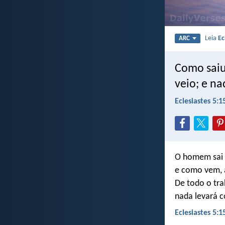
Leia
Ec
ARC
Como saiu
veio; e n
Eclesiastes 5:1
O homem sai 
e como vem, a
De todo o tr
nada levará c
Eclesiastes 5:1