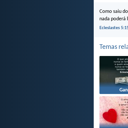
Como saiu do 
nada poderá l
Eclesiastes 5:1
Temas rel
Gan