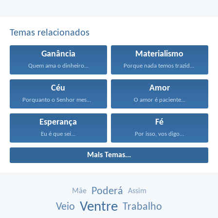
Temas relacionados
Ganância
Materialismo
Quem ama o dinheiro...
Porque nada temos trazido...
Céu
Amor
Porquanto o Senhor mesmo...
O amor é paciente...
Esperança
Fé
Eu é que sei...
Por isso, vos digo...
Mais Temas...
Poderá
Mãe
Assim
Ventre
Veio
Trabalho