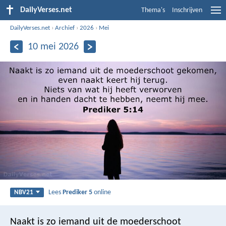
DailyVerses.net
Thema's
Inschrijven
DailyVerses.net
›
Archief
›
2026
›
Mei
10 mei 2026
Lees
Prediker 5
online
NBV21
Naakt is zo iemand uit de moederschoot