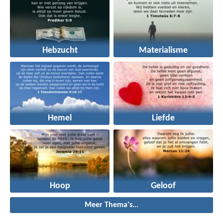
Hebzucht
Materialisme
Hemel
Liefde
Hoop
Geloof
Meer Thema's...