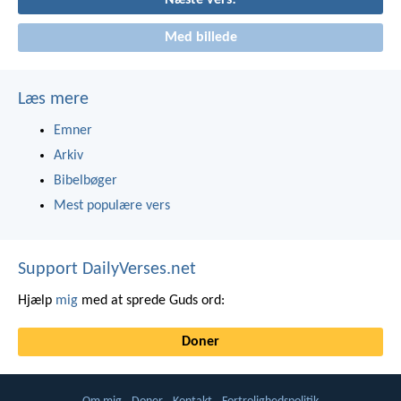
Næste vers!
Med billede
Læs mere
Emner
Arkiv
Bibelbøger
Mest populære vers
Support DailyVerses.net
Hjælp
mig
med at sprede Guds ord:
Doner