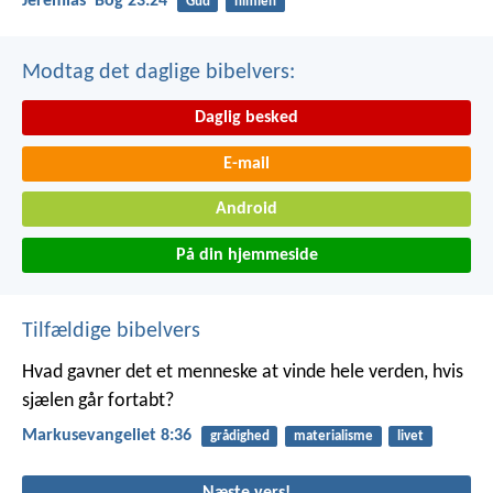
Jeremiasʼ Bog 23:24
Gud
himlen
Modtag det daglige bibelvers:
Daglig besked
E-mail
Android
På din hjemmeside
Tilfældige bibelvers
Hvad gavner det et menneske at vinde hele verden, hvis
sjælen går fortabt?
Markusevangeliet 8:36
grådighed
materialisme
livet