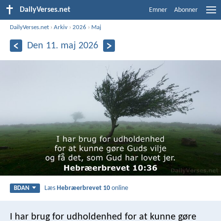
DailyVerses.net
Emner
Abonner
DailyVerses.net
›
Arkiv
›
2026
›
Maj
Den 11. maj 2026
Læs
Hebræerbrevet 10
online
BDAN
I har brug for udholdenhed for at kunne gøre