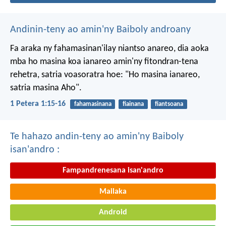
Andinin-teny ao amin'ny Baiboly androany
Fa araka ny fahamasinan'ilay niantso anareo, dia aoka
mba ho masina koa ianareo amin'ny fitondran-tena
rehetra, satria voasoratra hoe: "Ho masina ianareo,
satria masina Aho".
1 Petera 1:15-16
fahamasinana
fiainana
fiantsoana
Te hahazo andin-teny ao amin'ny Baiboly
isan'andro :
Fampandrenesana isan'andro
Mailaka
Android