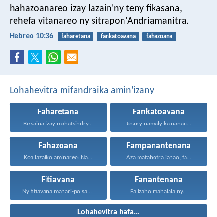
hahazoanareo izay lazain'ny teny fikasana,
rehefa vitanareo ny sitrapon'Andriamanitra.
Hebreo 10:36
faharetana
fankatoavana
fahazoana
fampanantenana
Lohahevitra mifandraika amin'izany
Faharetana
Fankatoavana
Be saina izay mahatsindry...
Jesosy namaly ka nanao...
Fahazoana
Fampanantenana
Koa lazaiko aminareo: Na...
Aza matahotra ianao, fa...
Fitiavana
Fanantenana
Ny fitiavana mahari-po sady...
Fa Izaho mahalala ny...
Lohahevitra hafa...