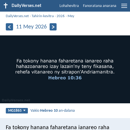
DailyVerses.net
Lohahevitra
Fanoratana anarana
DailyVerses.net
›
Tahirin-kevitra
›
2026
›
Mey
11 Mey 2026
Vakio
Hebreo 10
an-dalana
MG1865
Fa tokony hanana faharetana ianareo raha