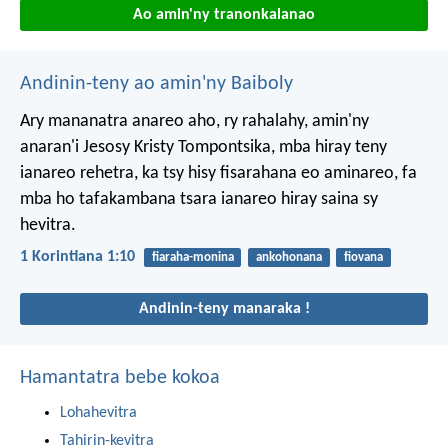
Ao amin'ny tranonkalanao
Andinin-teny ao amin'ny Baiboly
Ary mananatra anareo aho, ry rahalahy, amin'ny
anaran'i Jesosy Kristy Tompontsika, mba hiray teny
ianareo rehetra, ka tsy hisy fisarahana eo aminareo, fa
mba ho tafakambana tsara ianareo hiray saina sy
hevitra.
1 Korintiana 1:10
fiaraha-monina
ankohonana
fiovana
Andinin-teny manaraka !
Hamantatra bebe kokoa
Lohahevitra
Tahirin-kevitra