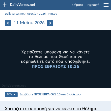
DailyVerses.net
Θέματα
Εγγραφή
DailyVerses.net
›
Αρχείο
›
2026
›
Μάιος
11 Μαΐου 2026
Διαβάστε
ΠΡΟΣ ΕΒΡΑΙΟΥΣ 10
στο διαδίκτυο
TGV
Χρειάζεστε υπομονή για να κάνετε το θέλημα