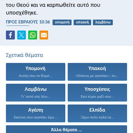
του Θεού και να καρπωθείτε αυτό που
υποσχέθηκε.
ΠΡΟΣ ΕΒΡΑΙΟΥΣ 10:36
υπομονή
υπακοή
λαμβάνω
υποσχέσεις
Σχετικά θέματα
Υπομονή
Υπακοή
Αυτός που το θυμό...
«Όποιος με αγαπάει», του...
Λαμβάνω
Υποσχέσεις
Γι’ αυτό σας λέω...
Εγώ είμαι μαζί σου...
Αγάπη
Ελπίδα
Εκείνος που αγαπάει έχει...
Ξέρω πολύ καλά τα...
Άλλα θέματα ...