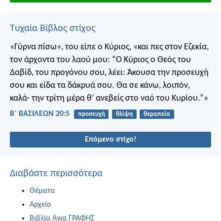
Τυχαία Βίβλος στίχος
«Γύρνα πίσω», του είπε ο Κύριος, «και πες στον Εζεκία,
τον άρχοντα του λαού μου: “Ο Κύριος ο Θεός του
Δαβίδ, του προγόνου σου, λέει: Άκουσα την προσευχή
σου και είδα τα δάκρυά σου. Θα σε κάνω, λοιπόν,
καλά· την τρίτη μέρα θ’ ανεβείς στο ναό του Κυρίου.”»
Β΄ ΒΑΣΙΛΕΩΝ 20:5
προσευχή
θλίψη
θεραπεία
Επόμενο στίχο!
Διαβάστε περισσότερα
Θέματα
Αρχείο
Βιβλία Αγια ΓΡΑΦΗΣ