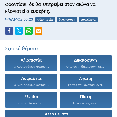
φροντίσει·
δε θα επιτρέψει στον αιώνα
να
κλονιστεί ο ευσεβής.
ΨΑΛΜΌΣ 55:23
αξιοπιστία
δικαιοσύνη
ασφάλεια
Σχετικά θέματα
Αξιοπιστία
Δικαιοσύνη
Ο Κύριος όμως κρατάει...
Όποιος τη δικαιοσύνη ακολουθεί...
Ασφάλεια
Αγάπη
Ο Κύριος όμως κρατάει...
Εκείνος που αγαπάει έχει...
Ελπίδα
Πίστη
Ξέρω πολύ καλά τα...
Γι’ αυτό σας λέω...
Άλλα θέματα ...