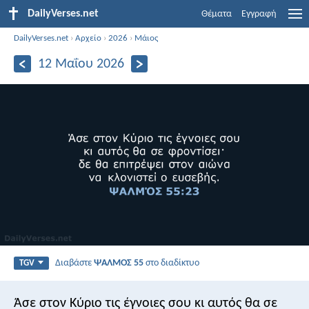
DailyVerses.net
Θέματα
Εγγραφή
DailyVerses.net
›
Αρχείο
›
2026
›
Μάιος
12 Μαΐου 2026
Διαβάστε
ΨΑΛΜΌΣ 55
στο διαδίκτυο
TGV
Άσε στον Κύριο τις έγνοιες σου
κι αυτός θα σε